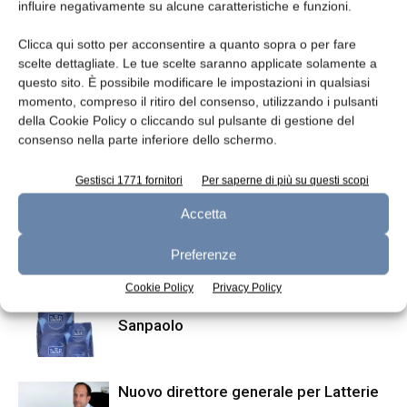
influire negativamente su alcune caratteristiche e funzioni.
Clicca qui sotto per acconsentire a quanto sopra o per fare
scelte dettagliate. Le tue scelte saranno applicate solamente a
questo sito. È possibile modificare le impostazioni in qualsiasi
momento, compreso il ritiro del consenso, utilizzando i pulsanti
della Cookie Policy o cliccando sul pulsante di gestione del
consenso nella parte inferiore dello schermo.
Articolo precedente
Articolo successivo
Il polacco Twaróg wędzony è
Nuovo CEO per AEB Group
Gestisci 1771 fornitori
Per saperne di più su questi scopi
STG
Accetta
Preferenze
ARTICOLI CORRELATI
ALTRO DALL'AUTORE
Cookie Policy
Privacy Policy
Dalter riceve finanziamento da Intesa
Sanpaolo
Nuovo direttore generale per Latterie