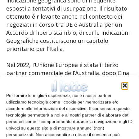
indicazione geografica sono di frequente
esposti a tentativi di usurpazione. Il risultato
ottenuto è rilevante anche nel contesto dei
negoziati in corso tra UE e Australia per un
Accordo di libero scambio, di cui le Indicazioni
Geografiche costituiscono un capitolo
prioritario per l’Italia.
Nel 2022, l’Unione Europea è stata il terzo
partner commerciale dell’Australia, dopo Cina
e Giappone. Per l’Asiago Dop con quasi 100
tonnellate di prodotto vendute nel 2022
Per fornire le migliori esperienze, noi e i nostri partner
l’Australia rappresenta il terzo mercato
utilizziamo tecnologie come i cookie per memorizzare e/o
extraeuropeo dopo USA e Canada.
accedere alle informazioni del dispositivo. Il consenso a queste
tecnologie permetterà a noi e ai nostri partner di elaborare dati
personali come il comportamento durante la navigazione o gli ID
TAGS
Asiago
tutela della denominazione
univoci su questo sito e di mostrare annunci (non)
personalizzati. Non acconsentire o ritirare il consenso può