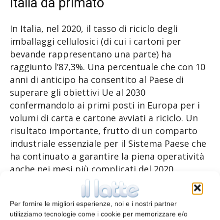
Italia da primato
In Italia, nel 2020, il tasso di riciclo degli
imballaggi cellulosici (di cui i cartoni per
bevande rappresentano una parte) ha
raggiunto l’87,3%. Una percentuale che con 10
anni di anticipo ha consentito al Paese di
superare gli obiettivi Ue al 2030
confermandolo ai primi posti in Europa per i
volumi di carta e cartone avviati a riciclo. Un
risultato importante, frutto di un comparto
industriale essenziale per il Sistema Paese che
ha continuato a garantire la piena operatività
anche nei mesi più complicati del 2020
nonostante le restrizioni legate alla pandemia.
Per fornire le migliori esperienze, noi e i nostri partner
“La raccolta differenziata si è confermata
utilizziamo tecnologie come i cookie per memorizzare e/o