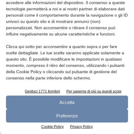
un’abitudine quotidiana anche durante
accedere alle informazioni del dispositivo. Il consenso a queste
l’emergenza sanitaria in cui si è registrata una
tecnologie permetterà a noi e ai nostri partner di elaborare dati
riduzione della produzione dei rifiuti. Ciò
personali come il comportamento durante la navigazione o gli ID
univoci su questo sito e di mostrare annunci (non)
nonostante, le raccolte differenziate hanno
personalizzati. Non acconsentire o ritirare il consenso può
tenuto, in particolare quella di carta e cartone
influire negativamente su alcune caratteristiche e funzioni.
– ha dichiarato Roberto di Molfetta,
vicedirettore Comieco. La filiera della carta è
Clicca qui sotto per acconsentire a quanto sopra o per fare
scelte dettagliate. Le tue scelte saranno applicate solamente a
stata individuata nel PNRR come settore faro
questo sito. È possibile modificare le impostazioni in qualsiasi
con 150 milioni di euro. Un’occasione
momento, compreso il ritiro del consenso, utilizzando i pulsanti
importante per dotare il Paese di una rete
della Cookie Policy o cliccando sul pulsante di gestione del
d’impianti per la separazione dei cartoni per
consenso nella parte inferiore dello schermo.
bevande”.
Gestisci 1771 fornitori
Per saperne di più su questi scopi
“Un tasso di riciclo dell’87% quello degli
Accetta
imballaggi in carta raggiunto grazie alle
cartiere, centro nevralgico e necessario del
Preferenze
processo di recupero della carta da riciclare.
Cookie Policy
Privacy Policy
Nel 2020, in oltre 90 impianti – dei 153