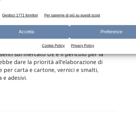
in tutta l’UE».
Gestisci 1771 fornitori
Per saperne di più su questi scopi
o con gli alimenti sono attualmente coperti
zza previste dalla normativa quadro dell’UE
Accetta
Preferenze
 rigenerata e materiali “attivi e intelligenti”.
Cookie Policy
Privacy Policy
senti sul mercato UE e il pericolo per la
be dare la priorità all’elaborazione di
per carta e cartone, vernici e smalti,
 e adesivi.