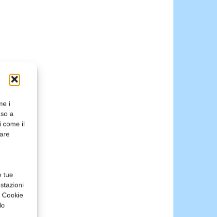
me i
nso a
i come il
rare
e tue
stazioni
a Cookie
lo