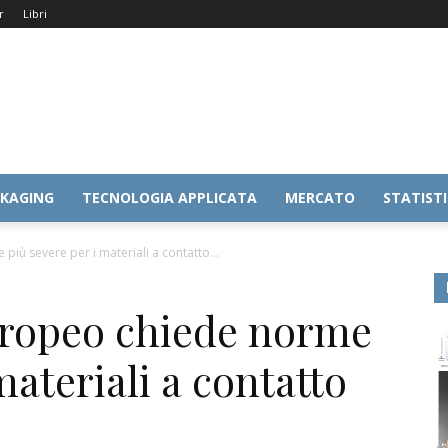
r
Libri
KAGING
TECNOLOGIA APPLICATA
MERCATO
STATIST
iù severe per i materiali a contatto...
uropeo chiede norme
materiali a contatto