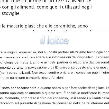
nno chiesto norme di sicurezza a livello UE
 con gli alimenti, come quelli utilizzati negli
 stoviglie.
e le materie plastiche e le ceramiche, sono
icurezza e la salute pubblica. Altri materiali
desivi non sono coperti dalle norme UE e
est.
re le migliori esperienze, noi e i nostri partner utilizziamo tecnologie co
ti favorevoli, 31 contrari e 26 astensioni.
er memorizzare e/o accedere alle informazioni del dispositivo. Il conse
cnologie permetterà a noi e ai nostri partner di elaborare dati personal
mento durante la navigazione o gli ID univoci su questo sito e di most
cordi su 17 sostanze, ma solo quattro di
non) personalizzati. Non acconsentire o ritirare il consenso può influire
e a livello UE. Il resto è di competenza
mente su alcune caratteristiche e funzioni.
a relatrice Christel Schaldemose (S&D, DK).
i sotto per acconsentire a quanto sopra o per fare scelte dettagliate. L
provoca problemi per i consumatori, per le
aranno applicate solamente a questo sito. È possibile modificare le impo
 ciò significa che il mercato unico non è un
asi momento, compreso il ritiro del consenso, utilizzando i pulsanti dell
andard elevati, altri standard bassi. L’UE
cliccando sul pulsante di gestione del consenso nella parte inferiore del
lazione vigente. La sicurezza alimentare
.