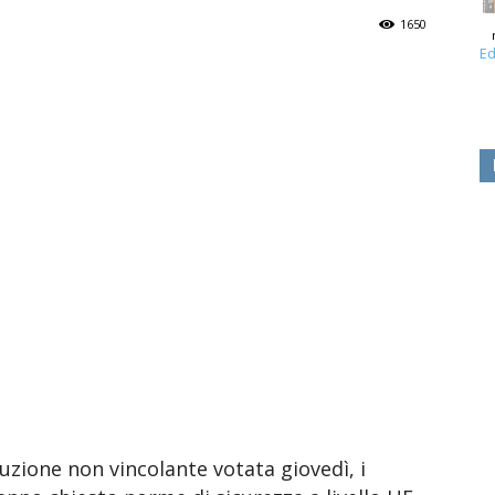
1650
Ed
luzione non vincolante votata giovedì, i