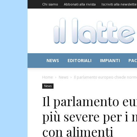
Chi siamo
Abbonati alla rivista
Iscriviti alla newslette
Il
Latte
NEWS
EDITORIALI
IMPIANTI
PAC
Home
News
Il parlamento europeo chiede norme p
News
Il parlamento e
più severe per i 
con alimenti