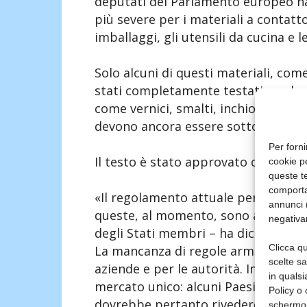
deputati del Parlamento europeo ha
più severe per i materiali a contatto
imballaggi, gli utensili da cucina e le
Solo alcuni di questi materiali, com
stati completamente testati per la s
come vernici, smalti, inchiostri e a
devono ancora essere sottoposti a t
Per forni
Il testo è stato approvato con 559 vo
cookie p
queste te
comporta
«Il regolamento attuale permette ac
annunci (
queste, al momento, sono armonizzat
negativa
degli Stati membri – ha dichiarato l
Clicca qu
La mancanza di regole armonizzate 
scelte s
aziende e per le autorità. In realtà,
in qualsi
mercato unico: alcuni Paesi hanno st
Policy o 
dovrebbe pertanto rivedere la legis
schermo