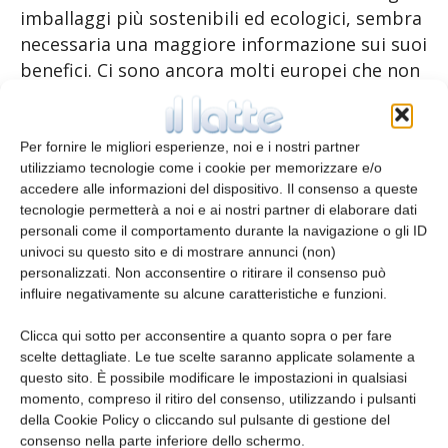
imballaggi più sostenibili ed ecologici, sembra
necessaria una maggiore informazione sui suoi
benefici. Ci sono ancora molti europei che non
sono pienamente consapevoli dei numerosi
vantaggi offerti dal vetro all’ambiente e a uno
stile di vita sostenibile. Infatti il vetro è
Per fornire le migliori esperienze, noi e i nostri partner
utilizziamo tecnologie come i cookie per memorizzare e/o
riciclabile al 100% infinite volte, mentre la
accedere alle informazioni del dispositivo. Il consenso a queste
maggior parte degli europei crede che sia
tecnologie permetterà a noi e ai nostri partner di elaborare dati
riciclabile solo all’84% (all’83% per gli italiani).
personali come il comportamento durante la navigazione o gli ID
Solo il 49% degli europei (il 53% degli italiani),
univoci su questo sito e di mostrare annunci (non)
personalizzati. Non acconsentire o ritirare il consenso può
ritiene che i rifiuti di vetro non siano nocivi per
influire negativamente su alcune caratteristiche e funzioni.
l’ambiente.
Clicca qui sotto per acconsentire a quanto sopra o per fare
Pur essendoci un incremento della media
scelte dettagliate. Le tue scelte saranno applicate solamente a
questo sito. È possibile modificare le impostazioni in qualsiasi
europea rispetto a tre anni fa (dove si
momento, compreso il ritiro del consenso, utilizzando i pulsanti
attestava al 40%), ancora c’è molto da fare in
della Cookie Policy o cliccando sul pulsante di gestione del
termini di consapevolezza.
consenso nella parte inferiore dello schermo.