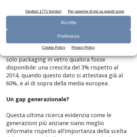
In Italia i driver che spingono i consumatori
Gestisci 1771 fornitori
Per saperne di più su questi scopi
all’utilizzo del vetro sono le preoccupazioni
Accetta
legate alla sicurezza alimentare (51%), la
riciclabilità del materiale (47%) e l’impatto
Preferenze
ambientale (44%). Il 63% dei nostri
Cookie Policy
Privacy Policy
connazionali sarebbe disponibile a utilizzare
solo packaging in vetro qualora fosse
disponibile: una crescita del 3% rispetto al
2014, quando questo dato si attestava già al
60%, e al di sopra della media europea.
Un gap generazionale?
Questa ultima ricerca evidenzia come le
generazioni più anziane siano meglio
informate rispetto all’importanza della scelta