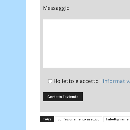
Messaggio
Ho letto e accetto
l'informativ
TAGS
confezionamento asettico
Imbottigliamen