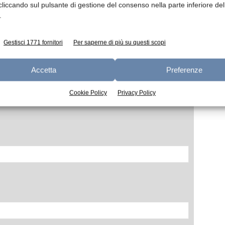
cliccando sul pulsante di gestione del consenso nella parte inferiore del
.
Gestisci 1771 fornitori
Per saperne di più su questi scopi
Accetta
Preferenze
Cookie Policy
Privacy Policy