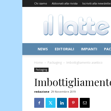
Chi siamo
Abbonati alla rivista
Iscriviti alla newslette
Il
Latte
NEWS
EDITORIALI
IMPIANTI
PAC
Home
Packaging
Imbottigliamento asettico
Packaging
Imbottigliamento
redazione
29 Novembre 2019