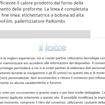
ficiente il calore prodotto dal forno della
amento delle preforme. La linea è completata
fine linea: etichettatrice a bobina ad alta
EvoFilm, pallettizzatore PalKombi.
ormazioni
re le migliori esperienze, noi e i nostri partner utilizziamo tecnologie co
er memorizzare e/o accedere alle informazioni del dispositivo. Il conse
cnologie permetterà a noi e ai nostri partner di elaborare dati personal
mento durante la navigazione o gli ID univoci su questo sito e di most
non) personalizzati. Non acconsentire o ritirare il consenso può influire
mente su alcune caratteristiche e funzioni.
i sotto per acconsentire a quanto sopra o per fare scelte dettagliate. L
aranno applicate solamente a questo sito. È possibile modificare le impo
asi momento, compreso il ritiro del consenso, utilizzando i pulsanti dell