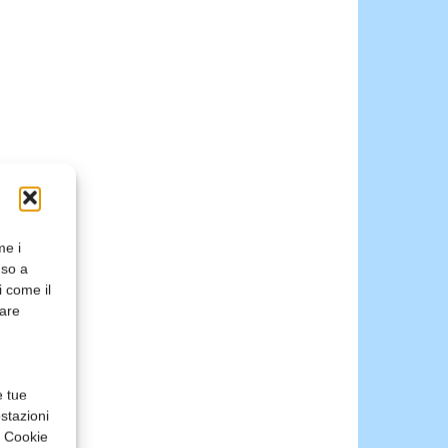
me i
nso a
i come il
rare
e tue
stazioni
a Cookie