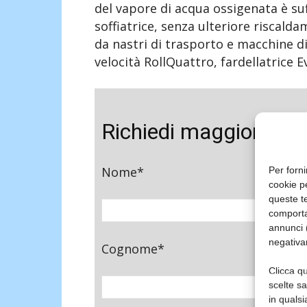
del vapore di acqua ossigenata è suf
soffiatrice, senza ulteriore riscald
da nastri di trasporto e macchine di 
velocità RollQuattro, fardellatrice 
Richiedi maggiori inf
Nome*
Per forni
cookie p
queste te
comporta
annunci (
negativa
Cognome*
Clicca qu
scelte s
in qualsi