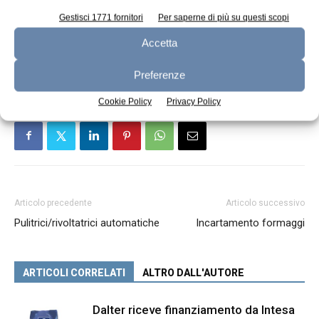
Gestisci 1771 fornitori
Per saperne di più su questi scopi
Accetta
TAGS
Innova FoodTech
Preferenze
Cookie Policy
Privacy Policy
Articolo precedente
Articolo successivo
Pulitrici/rivoltatrici automatiche
Incartamento formaggi
ARTICOLI CORRELATI
ALTRO DALL'AUTORE
Dalter riceve finanziamento da Intesa