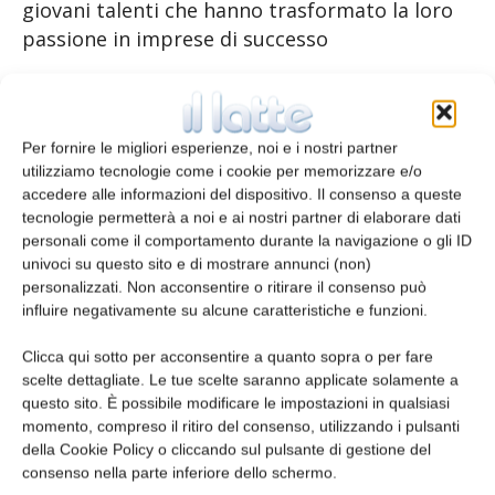
giovani talenti che hanno trasformato la loro
passione in imprese di successo
AGGIORNAMENTO
Per fornire le migliori esperienze, noi e i nostri partner
Senaf, il Gruppo Tecniche Nuove e
utilizziamo tecnologie come i cookie per memorizzare e/o
Confindustria Bari-Bat hanno deciso di
accedere alle informazioni del dispositivo. Il consenso a queste
tecnologie permetterà a noi e ai nostri partner di elaborare dati
convertire Innova Food Tech,
personali come il comportamento durante la navigazione o gli ID
l’appuntamento B2B dedicato al settore
univoci su questo sito e di mostrare annunci (non)
delle tecnologie della filiera alimentare e
personalizzati. Non acconsentire o ritirare il consenso può
delle bevande, in un’edizione Zero –
influire negativamente su alcune caratteristiche e funzioni.
Innova Food Tech Day – che si svolgerà in
Clicca qui sotto per acconsentire a quanto sopra o per fare
virtuale il 27 novembre 2020. Per non far
scelte dettagliate. Le tue scelte saranno applicate solamente a
venire meno la creazione di valore
questo sito. È possibile modificare le impostazioni in qualsiasi
aggiunto per il mercato, Senaf annuncia
momento, compreso il ritiro del consenso, utilizzando i pulsanti
della Cookie Policy o cliccando sul pulsante di gestione del
già le date dell’edizione fisica barese: 25-
consenso nella parte inferiore dello schermo.
27 novembre 2021.