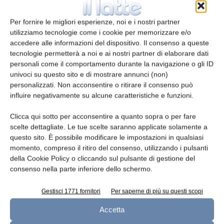
troppo piccoli per essere rilevati).
Per fornire le migliori esperienze, noi e i nostri partner
La tecnologia microwave sfruttando le diverse
utilizziamo tecnologie come i cookie per memorizzare e/o
proprietà dielettriche dei materiali è in grado
accedere alle informazioni del dispositivo. Il consenso a queste
tecnologie permetterà a noi e ai nostri partner di elaborare dati
di discriminare la presenza di corpi estranei in
personali come il comportamento durante la navigazione o gli ID
creme, semiliquidi e liquidi, soprattutto
univoci su questo sito e di mostrare annunci (non)
quando si tratta di contaminanti fisici
personalizzati. Non acconsentire o ritirare il consenso può
trasparenti, come la plastica o vetro.
influire negativamente su alcune caratteristiche e funzioni.
Clicca qui sotto per acconsentire a quanto sopra o per fare
“Dopo anni di sviluppo attraverso il prezioso
scelte dettagliate. Le tue scelte saranno applicate solamente a
lavoro del team di ricercatori del Politecnico di
questo sito. È possibile modificare le impostazioni in qualsiasi
Torino, siamo pronti per le applicazioni
momento, compreso il ritiro del consenso, utilizzando i pulsanti
della Cookie Policy o cliccando sul pulsante di gestione del
industriali – dichiara Fabio Forestelli, membro
consenso nella parte inferiore dello schermo.
del consiglio e general manager food &
beverage di Antares Vision Group. Questa
Gestisci 1771 fornitori
Per saperne di più su questi scopi
innovazione rappresenta una vera rivoluzione
Accetta
nell’ambito della sicurezza alimentare,