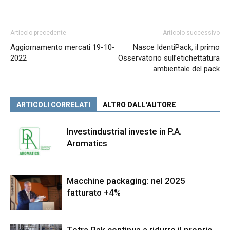
Articolo precedente
Articolo successivo
Aggiornamento mercati 19-10-
Nasce IdentiPack, il primo
2022
Osservatorio sull’etichettatura
ambientale del pack
ARTICOLI CORRELATI
ALTRO DALL'AUTORE
Investindustrial investe in P.A.
Aromatics
Macchine packaging: nel 2025
fatturato +4%
Tetra Pak continua a ridurre il proprio