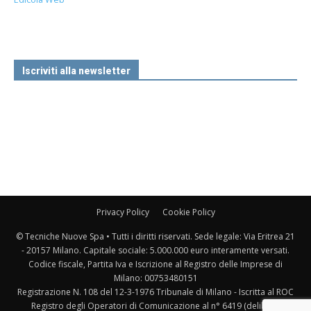
Iscriviti alla newsletter
Privacy Policy
Cookie Policy
© Tecniche Nuove Spa • Tutti i diritti riservati. Sede legale: Via Eritrea 21
- 20157 Milano. Capitale sociale: 5.000.000 euro interamente versati.
Codice fiscale, Partita Iva e Iscrizione al Registro delle Imprese di
Milano: 00753480151
Registrazione N. 108 del 12-3-1976 Tribunale di Milano - Iscritta al ROC
Registro degli Operatori di Comunicazione al n° 6419 (delibera