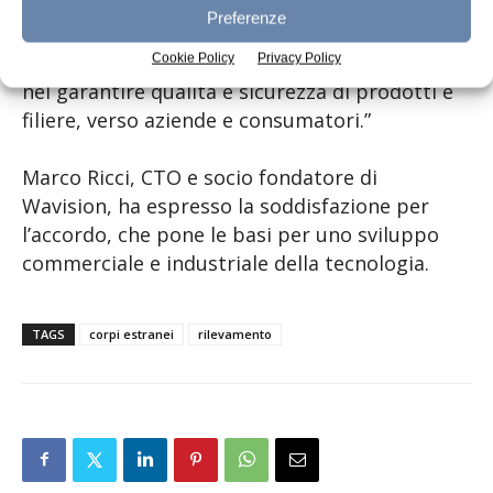
superando le limitazioni offerte dalle attuali
Preferenze
tecnologie di ispezione nella rivelazione di
corpi estranei, e conferma il nostro impegno
Cookie Policy
Privacy Policy
nel garantire qualità e sicurezza di prodotti e
filiere, verso aziende e consumatori.”
Marco Ricci, CTO e socio fondatore di
Wavision, ha espresso la soddisfazione per
l’accordo, che pone le basi per uno sviluppo
commerciale e industriale della tecnologia.
TAGS
corpi estranei
rilevamento