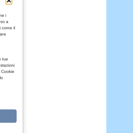
me i
nso a
i come il
rare
e tue
stazioni
a Cookie
lo