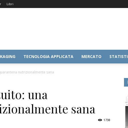
r
Libri
KAGING
TECNOLOGIA APPLICATA
MERCATO
STATIST
 quarantena nutrizionalmente sana
uito: una
izionalmente sana
1738