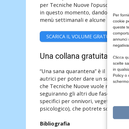
per Tecniche Nuove l’opuscolo “Una
in questo momento, dando alcune re
Per forni
menù settimanali e alcune ricette.
cookie p
queste te
comporta
SCARICA IL VOLUME GRATUITO
annunci (
negativa
Una collana gratuita
Clicca qu
scelte s
in qualsi
“Una sana quarantena” è il primo di 
Policy o 
autrici per poter dare un supporto 
schermo
che Tecniche Nuove vuole regalare a 
seguiranno gli altri due fascicoli 
specifici per onnivori, vegetariani, ce
psicologico), che potrete scaricar
Bibliografia