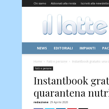
Chi siamo
Abbonati alla rivista
Iscriviti alla newslette
Il
Latte
NEWS
EDITORIALI
IMPIANTI
PAC
Home
Fatti e persone
Instantbook gratuito: una
Fatti e persone
Instantbook grat
quarantena nutr
redazione
29 Aprile 2020