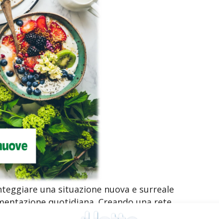
nteggiare una situazione nuova e surreale
limentazione quotidiana. Creando una rete
 psicologa hanno così pensato di scrivere