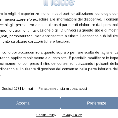
 sana quarantena” che possa essere d’aiuto
gole di massima utili per riorganizzarsi con
re le migliori esperienze, noi e i nostri partner utilizziamo tecnologie co
er memorizzare e/o accedere alle informazioni del dispositivo. Il conse
cnologie permetterà a noi e ai nostri partner di elaborare dati personal
mento durante la navigazione o gli ID univoci su questo sito e di most
non) personalizzati. Non acconsentire o ritirare il consenso può influire
mente su alcune caratteristiche e funzioni.
i sotto per acconsentire a quanto sopra o per fare scelte dettagliate. L
aranno applicate solamente a questo sito. È possibile modificare le impo
asi momento, compreso il ritiro del consenso, utilizzando i pulsanti dell
tre fascicoli realizzati gratuitamente dalle
cliccando sul pulsante di gestione del consenso nella parte inferiore del
e un aiuto concreto ai tempi del Covid-19 e
.
tutti i lettori. Nelle prossime settimane
(uno interamente dedicato a menù settimanali
Gestisci 1771 fornitori
Per saperne di più su questi scopi
liaci e sportivi; l’altro relativo al benessere
e sempre gratuitamente.
Accetta
Preferenze
Cookie Policy
Privacy Policy