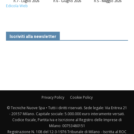
n.7 - Luglio 2026
n.6 - Giugno 2026
n.5 - Maggio 2026
Edicola Web
Iscriviti alla newsletter
Privacy Policy
Cookie Policy
© Tecniche Nuove Spa • Tutti i diritti riservati. Sede legale: Via Eritrea 21
- 20157 Milano. Capitale sociale: 5.000.000 euro interamente versati.
Codice fiscale, Partita Iva e Iscrizione al Registro delle Imprese di
Milano: 00753480151
Registrazione N. 108 del 12-3-1976 Tribunale di Milano - Iscritta al ROC