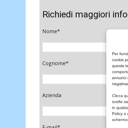
Richiedi maggiori inf
Nome*
Per forni
cookie p
Cognome*
queste te
comporta
annunci (
negativa
Azienda
Clicca qu
scelte s
in qualsi
Policy o 
schermo
E-mail*