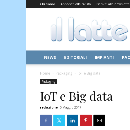
Chi siamo
Abbonati alla rivista
Iscriviti alla newslette
Il
Latte
NEWS
EDITORIALI
IMPIANTI
PAC
Home
Packaging
IoT e Big data
Packaging
IoT e Big data
redazione
5 Maggio 2017