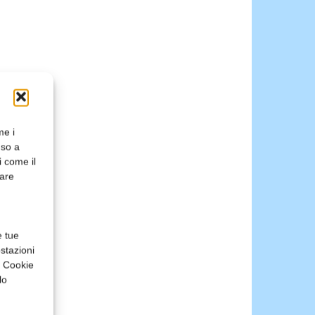
me i
nso a
i come il
rare
e tue
stazioni
a Cookie
lo