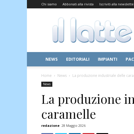
Chi siamo
Abbonati alla rivista
Iscriviti alla newslette
Il
Latte
NEWS
EDITORIALI
IMPIANTI
PAC
Home
News
La produzione industriale delle car
News
La produzione in
caramelle
redazione
28 Maggio 2026