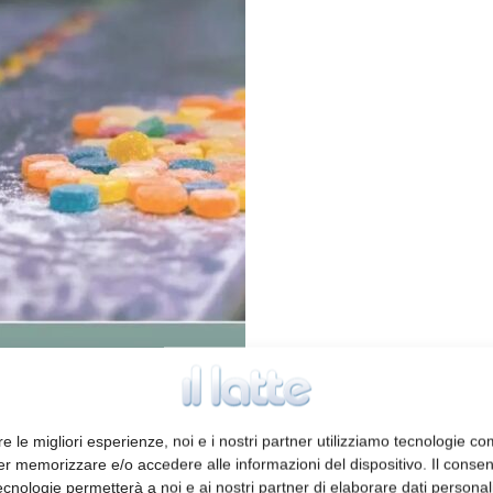
elle è il titolo del manuale, scritto da
re le migliori esperienze, noi e i nostri partner utilizziamo tecnologie co
n “excursus” del mondo delle caramelle. Ne
er memorizzare e/o accedere alle informazioni del dispositivo. Il conse
he di lavorazione, partendo dalle materie
cnologie permetterà a noi e ai nostri partner di elaborare dati personal