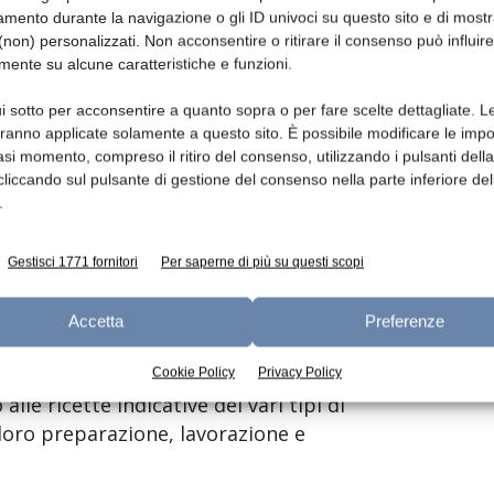
ti, e dalle peculiarità che ognuna di esse
mento durante la navigazione o gli ID univoci su questo sito e di most
non) personalizzati. Non acconsentire o ritirare il consenso può influire
ristiche chimico-fisiche del prodotto finito.
mente su alcune caratteristiche e funzioni.
une, la varietà di caramelle è comunque
i sotto per acconsentire a quanto sopra o per fare scelte dettagliate. L
cnologie di produzione differenti tra loro.
aranno applicate solamente a questo sito. È possibile modificare le impo
asi momento, compreso il ritiro del consenso, utilizzando i pulsanti dell
empio dedicato alle caramelle toffee, di cui
cliccando sul pulsante di gestione del consenso nella parte inferiore del
uantità significative di latte.
.
Gestisci 1771 fornitori
Per saperne di più su questi scopi
sistemi di lavorazione, a cominciare dai più
l’evoluzione che questi hanno subito nel
Accetta
Preferenze
Cookie Policy
Privacy Policy
lle ricette indicative dei vari tipi di
a loro preparazione, lavorazione e