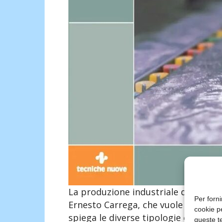
La produzione industriale delle caram
Per forni
Ernesto Carrega, che vuole essere u
cookie p
spiega le diverse tipologie e tecnic
queste te