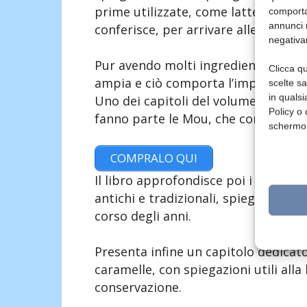
prime utilizzate, come latte e deriva
comporta
annunci (
conferisce, per arrivare alle caratte
negativa
Pur avendo molti ingredienti in com
Clicca qu
ampia e ciò comporta l’impiego di te
scelte s
in qualsi
Uno dei capitoli del volume è per es
Policy o 
fanno parte le Mou, che contengono q
schermo
COMPRALO QUI
Il libro approfondisce poi i diversi 
antichi e tradizionali, spiegandone 
corso degli anni.
Presenta infine un capitolo dedicato a
caramelle, con spiegazioni utili all
conservazione.