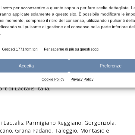
i sotto per acconsentire a quanto sopra o per fare scelte dettagliate. L
izzato da una forte volatilità dei mercati,
aranno applicate solamente a questo sito. È possibile modificare le impo
nde gestiscano questa complessità con tutta
asi momento, compreso il ritiro del consenso, utilizzando i pulsanti dell
and e della fiducia costruita nel tempo con i
cliccando sul pulsante di gestione del consenso nella parte inferiore del
guardando oltre la complessità del momento,
.
unità: è proprio la pressione generata da
ricerca più accelerata di soluzioni
Gestisci 1771 fornitori
Per saperne di più su questi scopi
 il lancio della nostra nuova linea Frozen,
 delle nostre eccellenze del Made in Italy,
Accetta
Preferenze
iticità logistiche oggi sempre più frequenti
rciali” commenta Mauro Frantellizzi,
Cookie Policy
Privacy Policy
 di Lactalis Italia.
di Lactalis: Parmigiano Reggiano, Gorgonzola,
cano, Grana Padano, Taleggio, Montasio e