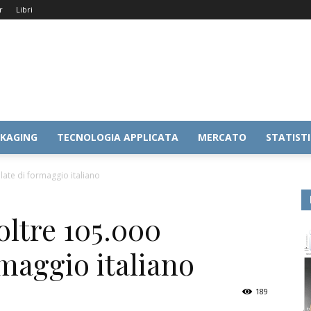
r
Libri
KAGING
TECNOLOGIA APPLICATA
MERCATO
STATIST
late di formaggio italiano
oltre 105.000
rmaggio italiano
189