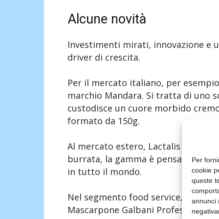
Alcune novità
Investimenti mirati, innovazione e u
driver di crescita.
Per il mercato italiano, per esempio, 
marchio Mandara. Si tratta di uno sc
custodisce un cuore morbido cremoso
formato da 150g.
Al mercato estero, Lactalis dedica 
burrata, la gamma è pensata per con
Per forni
in tutto il mondo.
cookie p
queste te
comporta
Nel segmento food service, l’offerta
annunci (
Mascarpone Galbani Professionale da 
negativa