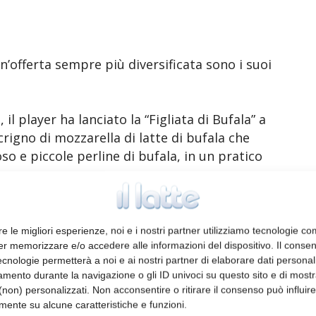
n’offerta sempre più diversificata sono i suoi
il player ha lanciato la “Figliata di Bufala” a
rigno di mozzarella di latte di bufala che
 e piccole perline di bufala, in un pratico
la linea frozen. Composta da mozzarella e
sentire di raggiungere i clienti foodservice
re le migliori esperienze, noi e i nostri partner utilizziamo tecnologie co
er memorizzare e/o accedere alle informazioni del dispositivo. Il conse
cnologie permetterà a noi e ai nostri partner di elaborare dati personal
mento durante la navigazione o gli ID univoci su questo sito e di most
 si amplia anche con il lancio del nuovo
non) personalizzati. Non acconsentire o ritirare il consenso può influire
1 kg e la mozzarella infusa al basilico.
mente su alcune caratteristiche e funzioni.