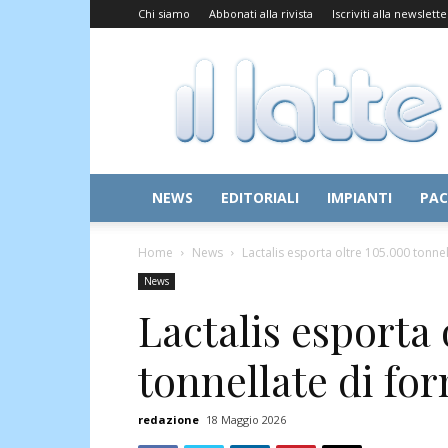
Chi siamo
Abbonati alla rivista
Iscriviti alla newslette
Il
Latte
NEWS
EDITORIALI
IMPIANTI
PAC
Home
News
Lactalis esporta oltre 105.000 tonnel
News
Lactalis esporta 
tonnellate di fo
redazione
18 Maggio 2026