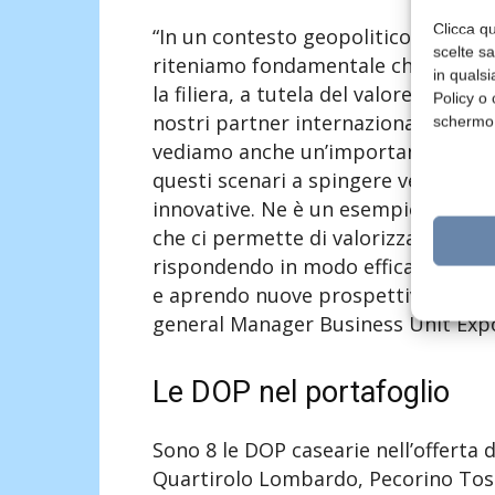
Clicca qu
“In un contesto geopolitico caratter
scelte s
riteniamo fondamentale che le azie
in qualsi
la filiera, a tutela del valore del br
Policy o 
nostri partner internazionali. Ma 
schermo
vediamo anche un’importante opport
questi scenari a spingere verso una 
innovative. Ne è un esempio concreto
che ci permette di valorizzare alcune
rispondendo in modo efficace alle cr
e aprendo nuove prospettive comme
general Manager Business Unit Export
Le DOP nel portafoglio
Sono 8 le DOP casearie nell’offerta 
Quartirolo Lombardo, Pecorino Tos