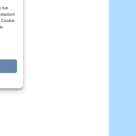
e tue
stazioni
a Cookie
lo