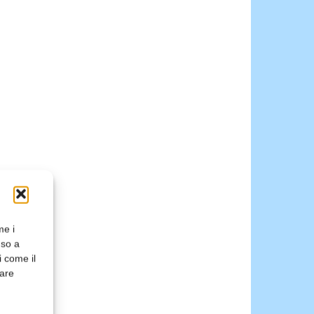
me i
nso a
i come il
rare