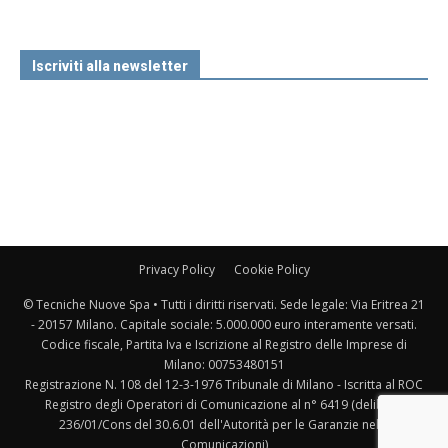
Iscriviti alla newsletter
Privacy Policy
Cookie Policy
© Tecniche Nuove Spa • Tutti i diritti riservati. Sede legale: Via Eritrea 21
- 20157 Milano. Capitale sociale: 5.000.000 euro interamente versati.
Codice fiscale, Partita Iva e Iscrizione al Registro delle Imprese di
Milano: 00753480151
Registrazione N. 108 del 12-3-1976 Tribunale di Milano - Iscritta al ROC
Registro degli Operatori di Comunicazione al n° 6419 (delibera
236/01/Cons del 30.6.01 dell'Autorità per le Garanzie nelle
Comunicazioni)