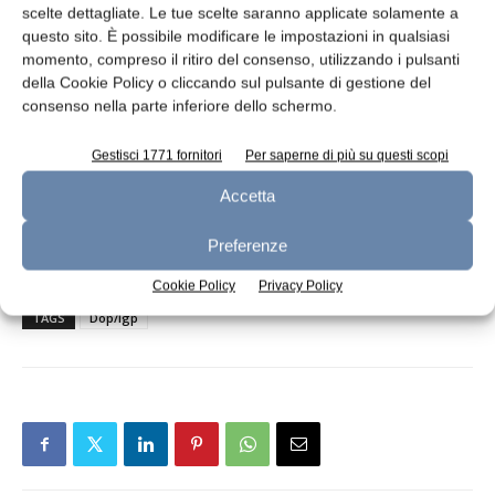
scelte dettagliate. Le tue scelte saranno applicate solamente a
questo sito. È possibile modificare le impostazioni in qualsiasi
-è ottenuto da una miscela di cagliata
momento, compreso il ritiro del consenso, utilizzando i pulsanti
stagionata salata e non salata. Il formaggio è
della Cookie Policy o cliccando sul pulsante di gestione del
omogeneo con aspetto granuloso e aderisce
consenso nella parte inferiore dello schermo.
leggermente al coltello al taglio;
-visivamente, non si presenta come un blocco
Gestisci 1771 fornitori
Per saperne di più su questi scopi
compatto, ma piuttosto come una massa
Accetta
granulosa mescolata con sale – risultato del
processo di produzione – compatta e aderente
Preferenze
alla vescica di maiale in cui è contenuta.
Cookie Policy
Privacy Policy
TAGS
Dop/Igp