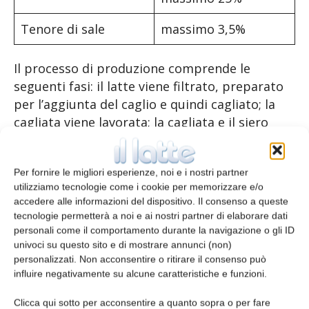
Tenore di sale
massimo 3,5%
Il processo di produzione comprende le
seguenti fasi: il latte viene filtrato, preparato
per l’aggiunta del caglio e quindi cagliato; la
cagliata viene lavorata; la cagliata e il siero
vengono riscaldati una seconda volta; la
cagliata viene modellata e preparata per la
Per fornire le migliori esperienze, noi e i nostri partner
produzione del Brânză frământată de Teaca; il
utilizziamo tecnologie come i cookie per memorizzare e/o
formaggio viene impastato e utilizzato per
accedere alle informazioni del dispositivo. Il consenso a queste
riempire le vesciche di maiale, che vengono poi
tecnologie permetterà a noi e ai nostri partner di elaborare dati
cucite.
personali come il comportamento durante la navigazione o gli ID
univoci su questo sito e di mostrare annunci (non)
personalizzati. Non acconsentire o ritirare il consenso può
A differenza di altri prodotti simili, il Brânză
influire negativamente su alcune caratteristiche e funzioni.
frământată de Teaca presenta le seguenti
caratteristiche distintive:
Clicca qui sotto per acconsentire a quanto sopra o per fare