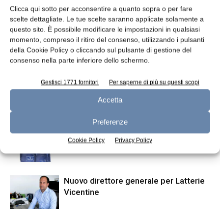
Clicca qui sotto per acconsentire a quanto sopra o per fare
scelte dettagliate. Le tue scelte saranno applicate solamente a
questo sito. È possibile modificare le impostazioni in qualsiasi
momento, compreso il ritiro del consenso, utilizzando i pulsanti
della Cookie Policy o cliccando sul pulsante di gestione del
Articolo precedente
Articolo successivo
consenso nella parte inferiore dello schermo.
L’ombra del Coronavirus
Impianti pilota per
sull’agroalimentare italiano
liofilizzazione
Gestisci 1771 fornitori
Per saperne di più su questi scopi
Accetta
ARTICOLI CORRELATI
ALTRO DALL'AUTORE
Preferenze
Dalter riceve finanziamento da Intesa
Cookie Policy
Privacy Policy
Sanpaolo
Nuovo direttore generale per Latterie
Vicentine