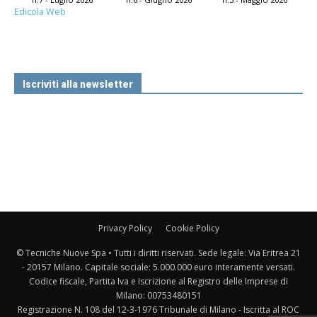
Edicola Web
Iscriviti alla newsletter
Privacy Policy
Cookie Policy
© Tecniche Nuove Spa • Tutti i diritti riservati. Sede legale: Via Eritrea 21
- 20157 Milano. Capitale sociale: 5.000.000 euro interamente versati.
Codice fiscale, Partita Iva e Iscrizione al Registro delle Imprese di
Milano: 00753480151
Registrazione N. 108 del 12-3-1976 Tribunale di Milano - Iscritta al ROC