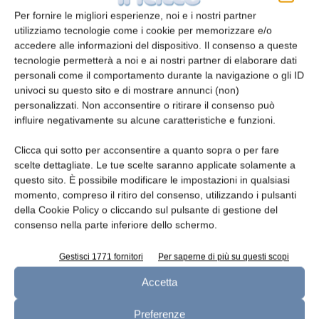
Il lancio in Gran Bretagna prenderà vita
Per fornire le migliori esperienze, noi e i nostri partner
nell’iconica “Wimbledon Queue” grazie alla
utilizziamo tecnologie come i cookie per memorizzare e/o
partnership ufficiale di Lavazza con The
accedere alle informazioni del dispositivo. Il consenso a queste
Championships, Wimbledon.
tecnologie permetterà a noi e ai nostri partner di elaborare dati
personali come il comportamento durante la navigazione o gli ID
univoci su questo sito e di mostrare annunci (non)
Oltre al mercato tedesco e italiano, in cui
personalizzati. Non acconsentire o ritirare il consenso può
l’introduzione è già in corso, la linea di caffè
influire negativamente su alcune caratteristiche e funzioni.
RTD sarà commercializzata anche in altri Paesi
Clicca qui sotto per acconsentire a quanto sopra o per fare
europei.
scelte dettagliate. Le tue scelte saranno applicate solamente a
questo sito. È possibile modificare le impostazioni in qualsiasi
momento, compreso il ritiro del consenso, utilizzando i pulsanti
TAGS
Müller
RTD
della Cookie Policy o cliccando sul pulsante di gestione del
consenso nella parte inferiore dello schermo.
Gestisci 1771 fornitori
Per saperne di più su questi scopi
Accetta
Preferenze