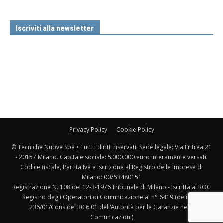
Iscriviti alla newsletter
Privacy Policy
Cookie Policy
© Tecniche Nuove Spa • Tutti i diritti riservati. Sede legale: Via Eritrea 21
- 20157 Milano. Capitale sociale: 5.000.000 euro interamente versati.
Codice fiscale, Partita Iva e Iscrizione al Registro delle Imprese di
Milano: 00753480151
Registrazione N. 108 del 12-3-1976 Tribunale di Milano - Iscritta al ROC
Registro degli Operatori di Comunicazione al n° 6419 (delibera
236/01/Cons del 30.6.01 dell'Autorità per le Garanzie nelle
Comunicazioni)