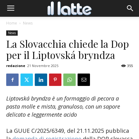
Home
News
News
La Slovacchia chiede la Dop
per il Liptovská bryndza
redazione
21 Novembre 2025
355
Liptovská bryndza è un formaggio di pecora a
pasta molle e mista, granuloso, con un sapore
delicato e leggermente acido
La GUUE C/2025/6349, del 21.11.2025 pubblica
la
domanda di registrazione
della DOP slovacca