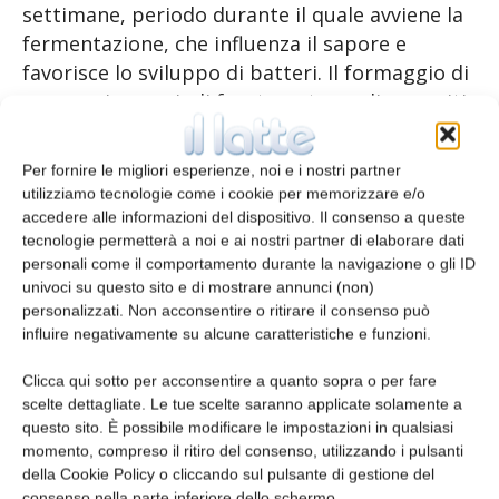
settimane, periodo durante il quale avviene la
fermentazione, che influenza il sapore e
favorisce lo sviluppo di batteri. Il formaggio di
pecora viene quindi frantumato negli appositi
macchinari. La finezza e la velocità del
processo di macinazione determinano la
Per fornire le migliori esperienze, noi e i nostri partner
consistenza e il tenore di umidità del Liptovská
utilizziamo tecnologie come i cookie per memorizzare e/o
bryndza, permettendo alla materia grassa di
accedere alle informazioni del dispositivo. Il consenso a queste
tecnologie permetterà a noi e ai nostri partner di elaborare dati
non andare persa. Il Liptovská bryndza, dopo
personali come il comportamento durante la navigazione o gli ID
essere stato frantumato e mescolato con sale
univoci su questo sito e di mostrare annunci (non)
o soluzione salina, è lasciato riposare in modo
personalizzati. Non acconsentire o ritirare il consenso può
che il sapore diventi ancora più intenso, anche
influire negativamente su alcune caratteristiche e funzioni.
grazie alla fermentazione.
Clicca qui sotto per acconsentire a quanto sopra o per fare
scelte dettagliate. Le tue scelte saranno applicate solamente a
Aggiornamento
questo sito. È possibile modificare le impostazioni in qualsiasi
momento, compreso il ritiro del consenso, utilizzando i pulsanti
La protezione è stata accordata nella GUUE
della Cookie Policy o cliccando sul pulsante di gestione del
consenso nella parte inferiore dello schermo.