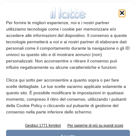
segnalazione. Non sono state osservate tendenze sulla
presenza di VTEC in alimenti e animali.
Per fornire le migliori esperienze, noi e i nostri partner
utilizziamo tecnologie come i cookie per memorizzare e/o
Salmonellosi e yersiniosi in netto calo
accedere alle informazioni del dispositivo. Il consenso a queste
tecnologie permetterà a noi e ai nostri partner di elaborare dati
Per l’ottavo anno consecutivo i casi di salmonellosi sono
personali come il comportamento durante la navigazione o gli ID
univoci su questo sito e di mostrare annunci (non)
diminuiti, con 82.694 casi, ovvero il 7,9% di diminuzione
personalizzati. Non acconsentire o ritirare il consenso può
del tasso UE di notifica rispetto al 2012. Il rapporto
influire negativamente su alcune caratteristiche e funzioni.
attribuisce tale calo ai programmi di controllo di
Clicca qui sotto per acconsentire a quanto sopra o per fare
Salmonella nel pollame e osserva che la maggior parte
scelte dettagliate. Le tue scelte saranno applicate solamente a
degli Stati membri hanno soddisfatto gli obiettivi di
questo sito. È possibile modificare le impostazioni in qualsiasi
momento, compreso il ritiro del consenso, utilizzando i pulsanti
riduzione 2013 per la prevalenza nel pollame. Nelle
della Cookie Policy o cliccando sul pulsante di gestione del
carni fresche di pollame, la conformità rispetto ai criteri
consenso nella parte inferiore dello schermo.
assegnati dall’UE per Salmonella è cresciuta, segno che
Gestisci 1771 fornitori
Per saperne di più su questi scopi
gli investimenti effettuati degli Stati membri per