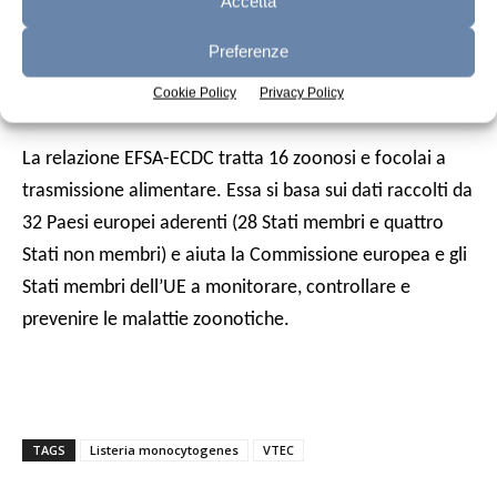
l’attuazione di misure di controllo stanno funzionando.
Accetta
La yersiniosi, la terza zoonosi più comunemente riferita
Preferenze
nell’UE con 6.71 casi, è diminuita nel corso degli ultimi
Cookie Policy
Privacy Policy
cinque anni ed è scesa del 2,8% rispetto al 2012.
La relazione EFSA-ECDC tratta 16 zoonosi e focolai a
trasmissione alimentare. Essa si basa sui dati raccolti da
32 Paesi europei aderenti (28 Stati membri e quattro
Stati non membri) e aiuta la Commissione europea e gli
Stati membri dell’UE a monitorare, controllare e
prevenire le malattie zoonotiche.
TAGS
Listeria monocytogenes
VTEC