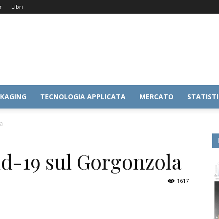
r
Libri
KAGING
TECNOLOGIA APPLICATA
MERCATO
STATIST
a
id-19 sul Gorgonzola
1617