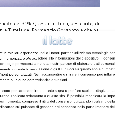
ndite del 31%. Questa la stima, desolante, di
er la Tutela del Formaggio Gorgonzola che ha
onsiderazioni fatte coi soci. L’ente
 grossisti – canali di vendita molto
to perdite fino al 65% delle vendite. E il
re le migliori esperienze, noi e i nostri partner utilizziamo tecnologie co
onostante qualche azienda riesca ancora a
er memorizzare e/o accedere alle informazioni del dispositivo. Il conse
mazioni e riduzione della produzione.
cnologie permetterà a noi e ai nostri partner di elaborare dati personal
mento durante la navigazione o gli ID univoci su questo sito e di most
non) personalizzati. Non acconsentire o ritirare il consenso può influire
ta penalizzata, gli acquisti si sono orientati
mente su alcune caratteristiche e funzioni.
onati.
i sotto per acconsentire a quanto sopra o per fare scelte dettagliate. L
 non ha permesso che gli acquisti nei
aranno applicate solamente a questo sito. È possibile modificare le impo
asi momento, compreso il ritiro del consenso, utilizzando i pulsanti dell
 negativi della ristorazione e dei grossisti.
cliccando sul pulsante di gestione del consenso nella parte inferiore del
.