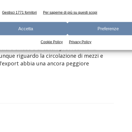
ento la modalità di acquisto privilegiata è
libero-servizio a discapito del banco taglio,
Gestisci 1771 fornitori
Per saperne di più su questi scopi
Accetta
Preferenze
port dall’ultima settimana di marzo a causa
opei che extra UE. Per la logistica destinata
Cookie Policy
Privacy Policy
ontiere chiuse e di tutti i provvedimenti
unque riguardo la circolazione di mezzi e
 l’export abbia una ancora peggiore