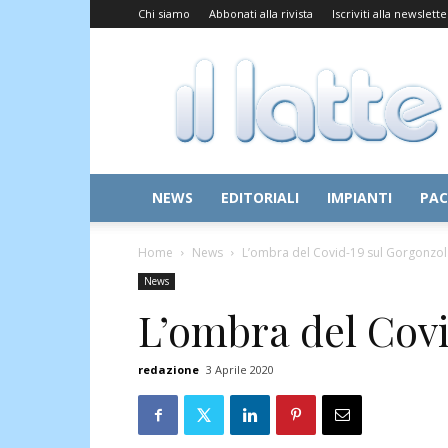
Chi siamo
Abbonati alla rivista
Iscriviti alla newslette
Il
Latte
NEWS
EDITORIALI
IMPIANTI
PAC
Home
News
L’ombra del Covid-19 sul Gorgonzol
News
L’ombra del Cov
redazione
3 Aprile 2020