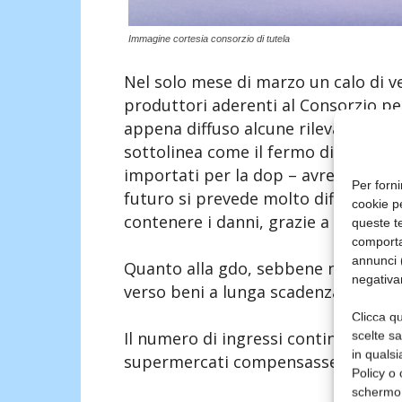
Immagine cortesia consorzio di tutela
Nel solo mese di marzo un calo di ve
produttori aderenti al Consorzio p
appena diffuso alcune rilevazioni e c
sottolinea come il fermo di horeca e
importati per la dop – avrebbe indot
Per forni
futuro si prevede molto difficile, n
cookie p
contenere i danni, grazie a program
queste te
comporta
annunci (
Quanto alla gdo, sebbene non sia sta
negativa
verso beni a lunga scadenza o stagi
Clicca qu
Il numero di ingressi contingentato
scelte s
in qualsi
supermercati compensassero i numeri
Policy o 
schermo