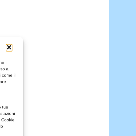
me i
nso a
i come il
rare
e tue
stazioni
a Cookie
lo