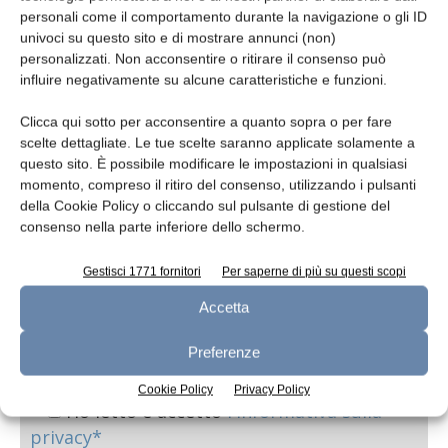
personali come il comportamento durante la navigazione o gli ID
univoci su questo sito e di mostrare annunci (non)
Oggetto
personalizzati. Non acconsentire o ritirare il consenso può
influire negativamente su alcune caratteristiche e funzioni.
Clicca qui sotto per acconsentire a quanto sopra o per fare
scelte dettagliate. Le tue scelte saranno applicate solamente a
Messaggio
questo sito. È possibile modificare le impostazioni in qualsiasi
momento, compreso il ritiro del consenso, utilizzando i pulsanti
della Cookie Policy o cliccando sul pulsante di gestione del
consenso nella parte inferiore dello schermo.
Gestisci 1771 fornitori
Per saperne di più su questi scopi
Accetta
Preferenze
Cookie Policy
Privacy Policy
Ho letto e accetto
l'informativa sulla
privacy*