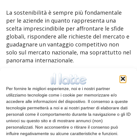
La sostenibilità è sempre più fondamentale
per le aziende in quanto rappresenta una
scelta imprescindibile per affrontare le sfide
globali, rispondere alle richieste del mercato e
guadagnare un vantaggio competitivo non
solo sul mercato nazionale, ma soprattutto nel
panorama internazionale.
La seconda edizione del Forum
Italo-Tedesco
Per fornire le migliori esperienze, noi e i nostri partner
utilizziamo tecnologie come i cookie per memorizzare e/o
accedere alle informazioni del dispositivo. Il consenso a queste
L’export infatti rappresenta una potenza
tecnologie permetterà a noi e ai nostri partner di elaborare dati
portante per l’economia italiana ed ogni anno
personali come il comportamento durante la navigazione o gli ID
univoci su questo sito e di mostrare annunci (non)
garantisce la salute dell’industria. Secondo gli
personalizzati. Non acconsentire o ritirare il consenso può
ultimi dati dell
’
Osservatorio MECSPE
, infatti,
influire negativamente su alcune caratteristiche e funzioni.