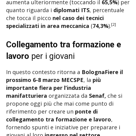
aumenta ulteriormente (toccando il
65,5%
) per
quanto riguarda i
diplomati ITS
, percentuale
che tocca il picco
nel caso dei tecnici
[2]
specializzati in
area meccanica
(
74,3%
).
Collegamento tra formazione e
lavoro
per i giovani
In questo contesto ritorna a
BolognaFiere il
prossimo 6-8 marzo MECSPE
, la
più
importante fiera per l’industria
manifatturiera
organizzata da
Senaf,
che si
propone oggi più che mai come punto di
riferimento per creare un
ponte di
collegamento tra formazione e lavoro
,
fornendo spunti e iniziative per preparare i
giovani al loro
ingresso
nel settore