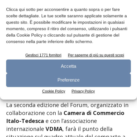
oltre un quarto
delle aziende che esportano
generano dal 46 al 70% del loro fatturato
Clicca qui sotto per acconsentire a quanto sopra o per fare
scelte dettagliate. Le tue scelte saranno applicate solamente a
all’estero
, mentre il 15% degli imprenditori
questo sito. È possibile modificare le impostazioni in qualsiasi
[3]
arriva a fatturare oltre il 70% all’estero.
momento, compreso il ritiro del consenso, utilizzando i pulsanti
della Cookie Policy o cliccando sul pulsante di gestione del
In questo senso, per cavalcare la tematica
consenso nella parte inferiore dello schermo.
dell’internazionalizzazione, torna a MECSPE per
Gestisci 1771 fornitori
Per saperne di più su questi scopi
la
seconda edizione
il
Forum Italo-Tedesco
, un
appuntamento dedicato alla transizione
Accetta
industriale nel settore
automotive
e ai grandi
cambiamenti che stanno impattando
Preferenze
sull’intera
supply chain
.
Cookie Policy
Privacy Policy
La seconda edizione del Forum, organizzato in
collaborazione con la
Camera di Commercio
Italo-Tedesca
e con l’associazione
internazionale
VDMA
, farà il punto della
situazione sul quadro attuale del comparto a