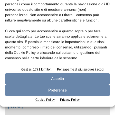
personali come il comportamento durante la navigazione o gli ID
Oggetto
univoci su questo sito e di mostrare annunci (non)
personalizzati. Non acconsentire o ritirare il consenso può
influire negativamente su alcune caratteristiche e funzioni.
Clicca qui sotto per acconsentire a quanto sopra o per fare
Messaggio
scelte dettagliate. Le tue scelte saranno applicate solamente a
questo sito. È possibile modificare le impostazioni in qualsiasi
momento, compreso il ritiro del consenso, utilizzando i pulsanti
della Cookie Policy o cliccando sul pulsante di gestione del
consenso nella parte inferiore dello schermo.
Gestisci 1771 fornitori
Per saperne di più su questi scopi
Accetta
Preferenze
Ho letto e accetto
l'informativa sulla
Cookie Policy
Privacy Policy
privacy*