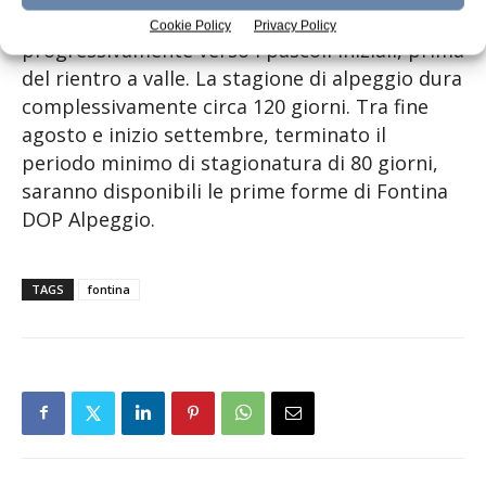
settembre le mandrie ridiscendono
Cookie Policy
Privacy Policy
progressivamente verso i pascoli iniziali, prima
del rientro a valle. La stagione di alpeggio dura
complessivamente circa 120 giorni. Tra fine
agosto e inizio settembre, terminato il
periodo minimo di stagionatura di 80 giorni,
saranno disponibili le prime forme di Fontina
DOP Alpeggio.
TAGS
fontina