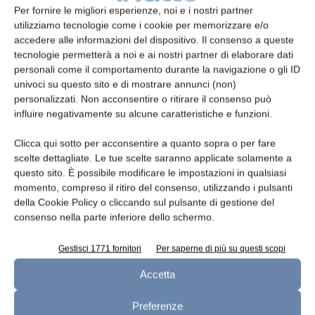
Per fornire le migliori esperienze, noi e i nostri partner
gestire anche condizioni climatiche complesse,
utilizziamo tecnologie come i cookie per memorizzare e/o
sfruttando un vantaggio naturale: in quota le
accedere alle informazioni del dispositivo. Il consenso a queste
temperature restano più miti, garantendo
tecnologie permetterà a noi e ai nostri partner di elaborare dati
personali come il comportamento durante la navigazione o gli ID
migliori condizioni di benessere per gli animali
univoci su questo sito e di mostrare annunci (non)
e una qualità superiore del latte.
personalizzati. Non acconsentire o ritirare il consenso può
influire negativamente su alcune caratteristiche e funzioni.
Nonostante le scarse piogge, la stagione sta
procedendo in modo positivo. La presenza di
Clicca qui sotto per acconsentire a quanto sopra o per fare
scelte dettagliate. Le tue scelte saranno applicate solamente a
riserve idriche naturali, tra ruscelli alpini e
questo sito. È possibile modificare le impostazioni in qualsiasi
bacini alimentati dai ghiacciai, consente
momento, compreso il ritiro del consenso, utilizzando i pulsanti
ancora oggi di sostenere l’attività di alpeggio.
della Cookie Policy o cliccando sul pulsante di gestione del
consenso nella parte inferiore dello schermo.
La produzione segue un calendario flessibile,
Gestisci 1771 fornitori
Per saperne di più su questi scopi
legato più al clima che alle date. I primi alpeggi
iniziano tra fine maggio e giugno a quote più
Accetta
basse; a luglio e agosto si sale stabilmente
Preferenze
sopra ai 2.000 metri, mentre tra fine agosto e