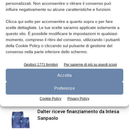
personalizzati. Non acconsentire o ritirare il consenso può
influire negativamente su alcune caratteristiche e funzioni.
Clicca qui sotto per acconsentire a quanto sopra o per fare
scelte dettagliate. Le tue scelte saranno applicate solamente a
questo sito. È possibile modificare le impostazioni in qualsiasi
momento, compreso il ritiro del consenso, utilizzando i pulsanti
della Cookie Policy o cliccando sul pulsante di gestione del
consenso nella parte inferiore dello schermo.
Articolo precedente
Articolo successivo
Proposto nuovo disciplinare
Aumento temporaneo del
Gestisci 1771 fornitori
Per saperne di più su questi scopi
per il Pecorino Siciliano
contingente elvetico per
Accetta
l’importazione di burro
Preferenze
ARTICOLI CORRELATI
ALTRO DALL'AUTORE
Cookie Policy
Privacy Policy
Dalter riceve finanziamento da Intesa
Sanpaolo