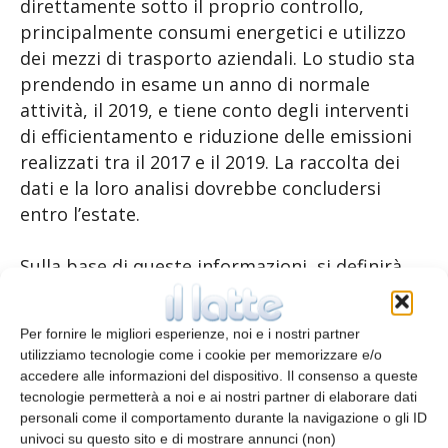
direttamente sotto il proprio controllo,
principalmente consumi energetici e utilizzo
dei mezzi di trasporto aziendali. Lo studio sta
prendendo in esame un anno di normale
attività, il 2019, e tiene conto degli interventi
di efficientamento e riduzione delle emissioni
realizzati tra il 2017 e il 2019. La raccolta dei
dati e la loro analisi dovrebbe concludersi
entro l’estate.
Sulla base di queste informazioni, si definirà
una quantità standard delle emissioni di
CO2eq, necessaria per individuare le diverse
Per fornire le migliori esperienze, noi e i nostri partner
possibili strategie di riduzione delle emissioni
utilizziamo tecnologie come i cookie per memorizzare e/o
future e quantificarne i benefici ambientali.
accedere alle informazioni del dispositivo. Il consenso a queste
tecnologie permetterà a noi e ai nostri partner di elaborare dati
personali come il comportamento durante la navigazione o gli ID
TAGS
centrale del latte della Toscana
Newlat
univoci su questo sito e di mostrare annunci (non)