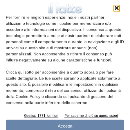
semplicemente con un dispositivo digitale.
Naturalmente, questa applicazione può essere
declinata a tutti i prodotti Nonno Nanni o, per
Per fornire le migliori esperienze, noi e i nostri partner
utilizziamo tecnologie come i cookie per memorizzare e/o
esempio, anche ai materiali pubblicitari.
accedere alle informazioni del dispositivo. Il consenso a queste
tecnologie permetterà a noi e ai nostri partner di elaborare dati
personali come il comportamento durante la navigazione o gli ID
univoci su questo sito e di mostrare annunci (non)
personalizzati. Non acconsentire o ritirare il consenso può
“Ci sono tanti modi per mettere
influire negativamente su alcune caratteristiche e funzioni.
#LaBontàInOgniGesto: uno di questi è
investire nella crescita dei nostri dipendenti,
Clicca qui sotto per acconsentire a quanto sopra o per fare
collaborando con realtà locali” – afferma
scelte dettagliate. Le tue scelte saranno applicate solamente a
questo sito. È possibile modificare le impostazioni in qualsiasi
Alessandro Lazzarin, amministratore di Nonno
momento, compreso il ritiro del consenso, utilizzando i pulsanti
Nanni – “Proprio per questo siamo fieri di aver
della Cookie Policy o cliccando sul pulsante di gestione del
supportato due nostri collaboratori nel
consenso nella parte inferiore dello schermo.
conseguimento del diploma in realtà virtuale e
aumentata presso l’IMI Academy di Giavera del
Gestisci 1771 fornitori
Per saperne di più su questi scopi
Montello, che ha permesso loro di acquisire
Accetta