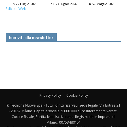
n.7 - Luglio 2026
n.6 - Giugno 2026
n.5 - Maggio 2026
Edicola Web
Iscriviti alla newsletter
Privacy Policy
Cookie Policy
© Tecniche Nuove Spa • Tutti i diritti riservati. Sede legale: Via Eritrea 21
- 20157 Milano. Capitale sociale: 5.000.000 euro interamente versati.
Codice fiscale, Partita Iva e Iscrizione al Registro delle Imprese di
Milano: 00753480151