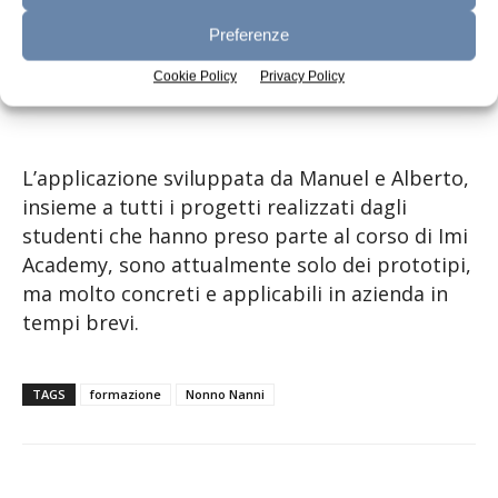
competenze preziose che, siamo certi,
sapranno influenzare positivamente il futuro
Preferenze
dell’azienda”.
Cookie Policy
Privacy Policy
L’applicazione sviluppata da Manuel e Alberto,
insieme a tutti i progetti realizzati dagli
studenti che hanno preso parte al corso di Imi
Academy, sono attualmente solo dei prototipi,
ma molto concreti e applicabili in azienda in
tempi brevi.
TAGS
formazione
Nonno Nanni