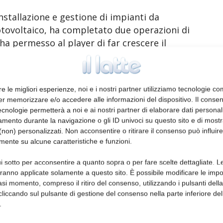
installazione e gestione di impianti da
fotovoltaico, ha completato due operazioni di
ha permesso al player di far crescere il
tre 500 MWp.
rda l’acquisto di Enerray, società controllata
re le migliori esperienze, noi e i nostri partner utilizziamo tecnologie co
rico delle rinnovabili. A seguito della
er memorizzare e/o accedere alle informazioni del dispositivo. Il conse
Maccaferri e della stessa Enerray, LT
cnologie permetterà a noi e ai nostri partner di elaborare dati personal
o e poi ha acquisito l’azienda, dando
mento durante la navigazione o gli ID univoci su questo sito e di most
non) personalizzati. Non acconsentire o ritirare il consenso può influire
assicurando il mantenimento dei livelli
mente su alcune caratteristiche e funzioni.
à della società. LT è composta da oltre 50
izzati, financial & controllers e serve i
i sotto per acconsentire a quanto sopra o per fare scelte dettagliate. L
 investitori istituzionali attivi in Italia.
aranno applicate solamente a questo sito. È possibile modificare le impo
asi momento, compreso il ritiro del consenso, utilizzando i pulsanti dell
cliccando sul pulsante di gestione del consenso nella parte inferiore del
iarato: “L’integrazione di queste due realtà
.
azionale, leader nel settore, in grado di