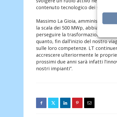
svolgere un ruolo attivo nel consol
contenuto tecnologico dei servizi off
Massimo La Gioia, amministratore d
la scala dei 500 MWp, abbiamo ora l
perseguire la trasformazione tecnol
quanto, fin dall’inizio del nostro vi
sulle loro competenze. LT continuerà
accrescere ulteriormente le proprie 
prossimi due anni sarà infatti l’inn
nostri impianti”.