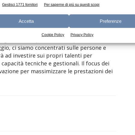
idamento del mercato e nell’incremento del
Gestisci 1771 fornitori
Per saperne di più su questi scopi
erti”.
Accetta
Preferenze
elegato di LT, ha proseguito: “raggiungendo
e dimensioni e la struttura necessarie per
Cookie Policy
Privacy Policy
ogica. Tutto questo è stato possibile in
aggio, ci siamo concentrati sulle persone e
 ad investire sui propri talenti per
capacità tecniche e gestionali. Il focus dei
ovazione per massimizzare le prestazioni dei