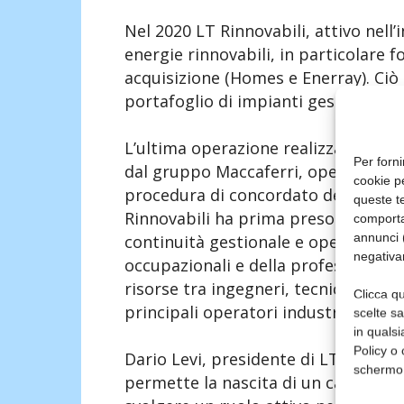
Nel 2020 LT Rinnovabili, attivo nell’
energie rinnovabili, in particolare 
acquisizione (Homes e Enerray). Ciò 
portafoglio di impianti gestiti a ol
L’ultima operazione realizzata rigua
Per forni
dal gruppo Maccaferri, operatore sto
cookie p
procedura di concordato del gruppo 
queste te
Rinnovabili ha prima preso in affitt
comporta
annunci (
continuità gestionale e operativa e 
negativa
occupazionali e della professionalit
risorse tra ingegneri, tecnici special
Clicca qu
principali operatori industriali e degli
scelte s
in qualsi
Policy o 
Dario Levi, presidente di LT, ha dich
schermo
permette la nascita di un campione n