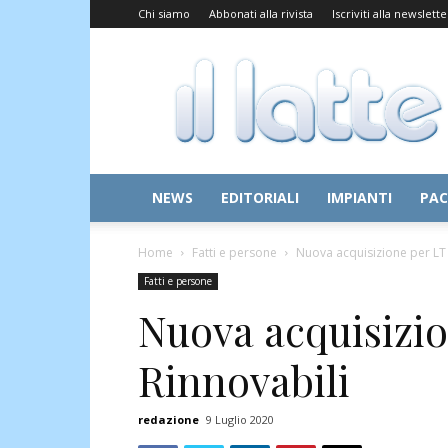
Chi siamo
Abbonati alla rivista
Iscriviti alla newslette
Il
Latte
NEWS
EDITORIALI
IMPIANTI
PAC
Home
Fatti e persone
Nuova acquisizione per LT 
Fatti e persone
Nuova acquisizio
Rinnovabili
redazione
9 Luglio 2020