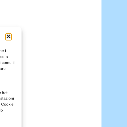
me i
nso a
i come il
rare
e tue
stazioni
a Cookie
lo