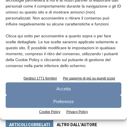
tecnologie permetterà a noi e ai nostri partner di elaborare dati
di questo prodotto. Continueremo il percorso
personali come il comportamento durante la navigazione o gli ID
univoci su questo sito e di mostrare annunci (non)
di valorizzazione del Bitto DOP: un progetto a
personalizzati. Non acconsentire o ritirare il consenso può
sostegno del lavoro negli alpeggi e degli
influire negativamente su alcune caratteristiche e funzioni.
stagionatori, in cui credo fortemente”.
Clicca qui sotto per acconsentire a quanto sopra o per fare
scelte dettagliate. Le tue scelte saranno applicate solamente a
questo sito. È possibile modificare le impostazioni in qualsiasi
momento, compreso il ritiro del consenso, utilizzando i pulsanti
della Cookie Policy o cliccando sul pulsante di gestione del
consenso nella parte inferiore dello schermo.
Gestisci 1771 fornitori
Per saperne di più su questi scopi
Accetta
Articolo precedente
Articolo successivo
Il Grana Padano senza crosta
Il settore lattiero-caseario
Preferenze
tiene nel 1° trimestre
altoatesino tira le fila del 2024
Cookie Policy
Privacy Policy
ARTICOLI CORRELATI
ALTRO DALL'AUTORE