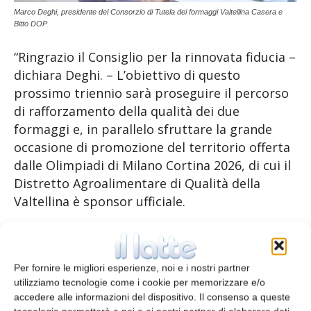
Marco Deghi, presidente del Consorzio di Tutela dei formaggi Valtellina Casera e
Bitto DOP
“Ringrazio il Consiglio per la rinnovata fiducia –
dichiara Deghi. – L’obiettivo di questo
prossimo triennio sarà proseguire il percorso
di rafforzamento della qualità dei due
formaggi e, in parallelo sfruttare la grande
occasione di promozione del territorio offerta
dalle Olimpiadi di Milano Cortina 2026, di cui il
Distretto Agroalimentare di Qualità della
Valtellina è sponsor ufficiale.
Sul tavolo degli impegni di questa presidenza,
la revisione del disciplinare del Valtellina
Per fornire le migliori esperienze, noi e i nostri partner
Casera DOP: dalla nuova nomenclatura delle
utilizziamo tecnologie come i cookie per memorizzare e/o
stagionature all’applicazione dei protocolli
accedere alle informazioni del dispositivo. Il consenso a queste
individuati con il CNR per accrescere la qualità