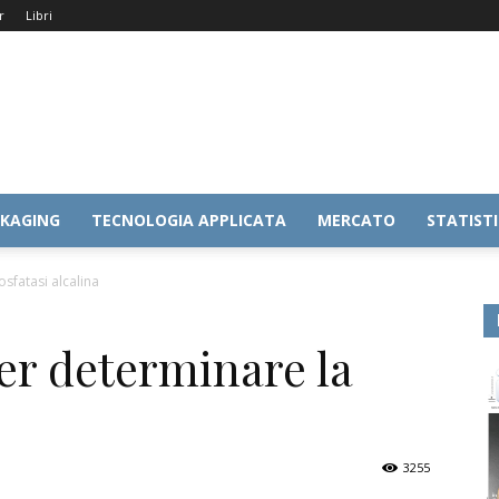
r
Libri
KAGING
TECNOLOGIA APPLICATA
MERCATO
STATIST
sfatasi alcalina
r determinare la
3255