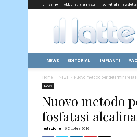
Chi siamo
Abbonati alla rivista
Iscriviti alla newslette
Il
Latte
NEWS
EDITORIALI
IMPIANTI
PAC
Home
News
Nuovo metodo per determinare la fo
News
Nuovo metodo pe
fosfatasi alcalina
redazione
16 Ottobre 2016