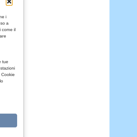
me i
nso a
i come il
rare
e tue
stazioni
a Cookie
lo