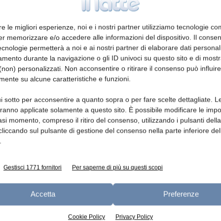
fluorimetrico per formaggi è stata
ti più robusti e affidabili. Rispetto alla
re le migliori esperienze, noi e i nostri partner utilizziamo tecnologie co
 11816-2|IDF 155-2:2003 sono stati
er memorizzare e/o accedere alle informazioni del dispositivo. Il conse
no i passaggi critici. La ricerca ha
cnologie permetterà a noi e ai nostri partner di elaborare dati personal
mento durante la navigazione o gli ID univoci su questo sito e di most
zzatore come strumento di estrazione e di
non) personalizzati. Non acconsentire o ritirare il consenso può influire
atte raccomandato nella prima versione del
mente su alcune caratteristiche e funzioni.
 ALP più efficientemente dal formaggio.
 è stata aggiunta al metodo. Sono stati
i sotto per acconsentire a quanto sopra o per fare scelte dettagliate. L
aranno applicate solamente a questo sito. È possibile modificare le impo
mplementazione di una fase di
asi momento, compreso il ritiro del consenso, utilizzando i pulsanti dell
st di controllo per verificare le prestazioni
cliccando sul pulsante di gestione del consenso nella parte inferiore del
ganizzato uno studio per controllare
.
one in quanto un punto critico. Il metodo
e uno studio inter-laboratorio condotto in
Gestisci 1771 fornitori
Per saperne di più su questi scopi
 5725 2 che ha portato a una maggiore
Accetta
Preferenze
Cookie Policy
Privacy Policy