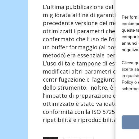
L’ultima pubblicazione del metodo 
migliorata al fine di garantire risulta
Per forni
precedente versione del metodo ISO
cookie p
ottimizzati i parametri che influenza
queste te
comporta
confermato che l’uso dell’omogenei
annunci (
un buffer formaggio (al posto del l
negativa
metodo) era essenziale per estrarre
L’uso di tale tampone di estrazione
Clicca qu
scelte s
modificati altri parametri come l’i
in qualsi
centrifugazione e l’aggiunta di un te
Policy o 
dello strumento. Inoltre, è stato or
schermo
l’impatto di preparazione del campi
ottimizzato è stato validato tramit
conformità con la ISO 5725 1 e ISO
ripetibilità e riproducibilità.