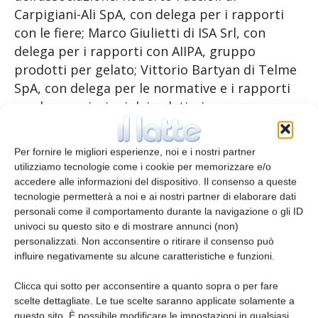
Carpigiani-Ali SpA, con delega per i rapporti
con le fiere; Marco Giulietti di ISA Srl, con
delega per i rapporti con AIIPA, gruppo
prodotti per gelato; Vittorio Bartyan di Telme
SpA, con delega per le normative e i rapporti
con le associazioni dei gelatieri.
Per fornire le migliori esperienze, noi e i nostri partner
TAGS
Acomag
Gelato
macchine per gelato
utilizziamo tecnologie come i cookie per memorizzare e/o
accedere alle informazioni del dispositivo. Il consenso a queste
tecnologie permetterà a noi e ai nostri partner di elaborare dati
personali come il comportamento durante la navigazione o gli ID
univoci su questo sito e di mostrare annunci (non)
personalizzati. Non acconsentire o ritirare il consenso può
influire negativamente su alcune caratteristiche e funzioni.
Clicca qui sotto per acconsentire a quanto sopra o per fare
scelte dettagliate. Le tue scelte saranno applicate solamente a
Articolo precedente
Articolo successivo
questo sito. È possibile modificare le impostazioni in qualsiasi