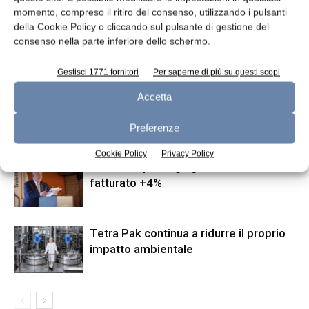
Aggiornamento mercati 3-12-
Preforme senza difetti
momento, compreso il ritiro del consenso, utilizzando i pulsanti
2015
della Cookie Policy o cliccando sul pulsante di gestione del
consenso nella parte inferiore dello schermo.
ARTICOLI CORRELATI
ALTRO DALL'AUTORE
Gestisci 1771 fornitori
Per saperne di più su questi scopi
Accetta
Investindustrial investe in P.A.
Aromatics
Preferenze
Cookie Policy
Privacy Policy
Macchine packaging: nel 2025
fatturato +4%
Tetra Pak continua a ridurre il proprio
impatto ambientale