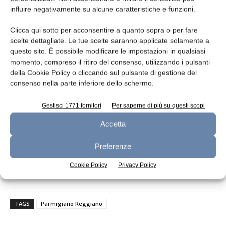
Ciò ha mitigato la ciclicità del mercato con
influire negativamente su alcune caratteristiche e funzioni.
quotazioni stabili nel tempo e, in media, a
livelli remunerativi. Nello scorso decennio, la
Clicca qui sotto per acconsentire a quanto sopra o per fare
produzione ha registrato un +2,2% annuo,
scelte dettagliate. Le tue scelte saranno applicate solamente a
passando dalle 3,280 milioni di forme prodotte
questo sito. È possibile modificare le impostazioni in qualsiasi
momento, compreso il ritiro del consenso, utilizzando i pulsanti
nel 2013 alle 4,014 milioni del 2024, con un
della Cookie Policy o cliccando sul pulsante di gestione del
prezzo medio che dal 2022 si è mantenuto
consenso nella parte inferiore dello schermo.
stabilmente oltre i 10€. Inoltre, è stata
salvaguardata la produzione in montagna, che
Gestisci 1771 fornitori
Per saperne di più su questi scopi
nel 2023 ha superato le 861.000 forme (pari a
Accetta
più del 21% del totale) prodotte da 83 caseifici,
con un aumento del +11% rispetto al 2016,
Preferenze
anno in cui è stata inaugurata la politica del
Cookie Policy
Privacy Policy
Consorzio di rilancio e valorizzazione.
TAGS
Parmigiano Reggiano