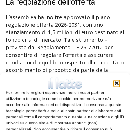
La regolazione dell’offerta
L’assemblea ha inoltre approvato il piano
regolazione offerta 2026-2031, con uno
stanziamento di 1,5 milioni di euro destinato al
fondo crisi di mercato. Tale strumento –
previsto dal Regolamento UE 261/2012 per
consentire di regolare l’offerta e assicurare
condizioni di equilibrio rispetto alla capacità di
assorbimento di prodotto da parte della
domanda nazionale e estera – ha una durata
massima che è stata portata a sei anni dal
nuovo regolamento 2024/1143.
Per fornire le migliori esperienze, noi e i nostri partner
utilizziamo tecnologie come i cookie per memorizzare e/o
accedere alle informazioni del dispositivo. Il consenso a queste
Il consorzio ha colto immediatamente
tecnologie permetterà a noi e ai nostri partner di elaborare dati
l’opportunità offerta dall’UE attivando un
personali come il comportamento durante la navigazione o gli ID
proprio piano regolazione offerta già dal 2014.
univoci su questo sito e di mostrare annunci (non)
personalizzati. Non acconsentire o ritirare il consenso può