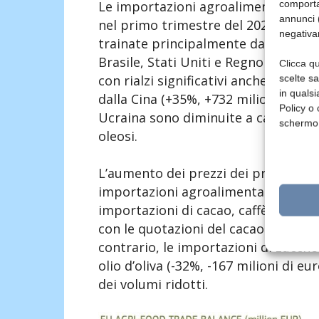
comporta
Le importazioni agroalimentari dell’
annunci (
nel primo trimestre del 2025 (+20% r
negativa
trainate principalmente dall’aumento
Brasile, Stati Uniti e Regno Unito si
Clicca qu
con rialzi significativi anche dalla C
scelte s
in qualsi
dalla Cina (+35%, +732 milioni di eur
Policy o 
Ucraina sono diminuite a causa della
schermo
oleosi.
L’aumento dei prezzi dei prodotti ch
importazioni agroalimentari dell’UE
importazioni di cacao, caffè, frutta
con le quotazioni del cacao raddoppi
contrario, le importazioni di zuccher
olio d’oliva (-32%, -167 milioni di eu
dei volumi ridotti.