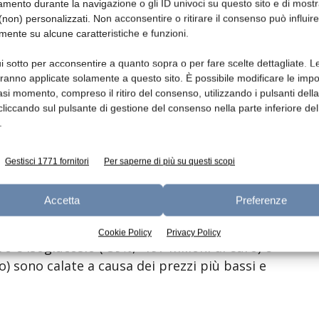
mento durante la navigazione o gli ID univoci su questo sito e di most
UE hanno raggiunto i 48,1 miliardi di euro
non) personalizzati. Non acconsentire o ritirare il consenso può influire
ispetto allo stesso periodo del 2024),
mente su alcune caratteristiche e funzioni.
 dei prezzi di cacao, caffè e altri prodotti.
 sono confermati i principali Paesi di origine,
i sotto per acconsentire a quanto sopra o per fare scelte dettagliate. L
osta d’Avorio (+84%, +1,2 miliardi di euro) e
aranno applicate solamente a questo sito. È possibile modificare le impo
asi momento, compreso il ritiro del consenso, utilizzando i pulsanti dell
o). Al contrario, le importazioni da Russia e
cliccando sul pulsante di gestione del consenso nella parte inferiore del
 riduzione degli scambi di cereali e semi
.
Gestisci 1771 fornitori
Per saperne di più su questi scopi
iave ha continuato a trainare le
 nel primo trimestre del 2025. Le
Accetta
Preferenze
 e noci hanno registrato una forte crescita,
ate e quelle del caffè schizzate del 65%. Al
Cookie Policy
Privacy Policy
o e isoglucosio (-39%, -197 milioni di euro) e
ro) sono calate a causa dei prezzi più bassi e