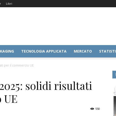
r
Libri
KAGING
TECNOLOGIA APPLICATA
MERCATO
STATIST
tati per il commercio UE
025: solidi risultati
o UE
550