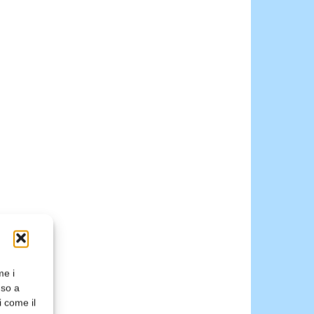
me i
nso a
i come il