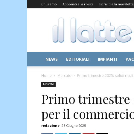
Chi siamo
Abbonati alla rivista
Iscriviti alla newslette
Il
Latte
NEWS
EDITORIALI
IMPIANTI
PAC
Home
Mercato
Primo trimestre 2025: solidi risul
Mercato
Primo trimestre 2
per il commerci
redazione
26 Giugno 2025