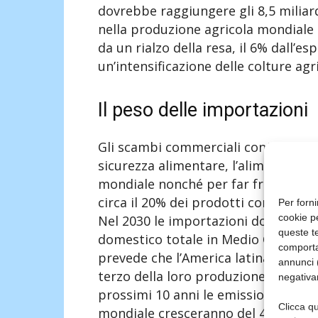
dovrebbe raggiungere gli 8,5 miliard
nella produzione agricola mondiale p
da un rialzo della resa, il 6% dall’es
un’intensificazione delle colture agr
Il peso delle importazioni
Gli scambi commerciali continueran
sicurezza alimentare, l’alimentazione 
mondiale nonché per far fronte alla
circa il 20% dei prodotti consumati 
Per forni
cookie p
Nel 2030 le importazioni dovrebber
queste te
domestico totale in Medio Oriente e 
comporta
prevede che l’America latina e la re
annunci (
terzo della loro produzione agricola
negativa
prossimi 10 anni le emissioni di gas 
Clicca qu
mondiale cresceranno del 4%, perlo