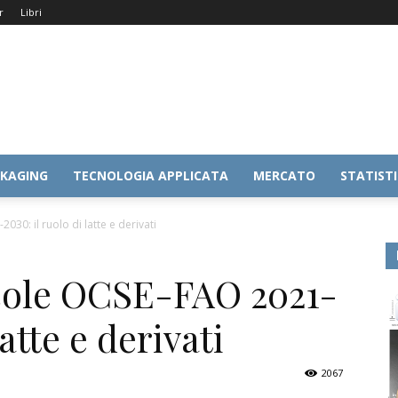
r
Libri
KAGING
TECNOLOGIA APPLICATA
MERCATO
STATIST
30: il ruolo di latte e derivati
icole OCSE-FAO 2021-
latte e derivati
2067