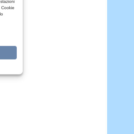
stazioni
a Cookie
lo