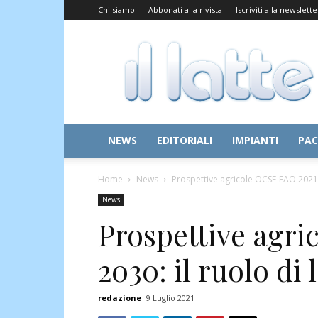
Chi siamo
Abbonati alla rivista
Iscriviti alla newslette
Il
Latte
NEWS
EDITORIALI
IMPIANTI
PAC
Home
News
Prospettive agricole OCSE-FAO 2021-20
News
Prospettive agr
2030: il ruolo di 
redazione
9 Luglio 2021