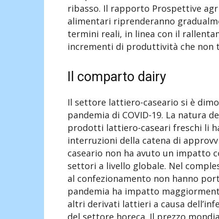
ribasso. Il rapporto Prospettive agri
alimentari riprenderanno gradualme
termini reali, in linea con il rallen
incrementi di produttività che non t
Il comparto dairy
Il settore lattiero-caseario si è di
pandemia di COVID-19. La natura dep
prodotti lattiero-caseari freschi li 
interruzioni della catena di approvvi
caseario non ha avuto un impatto co
settori a livello globale. Nel compl
al confezionamento non hanno portato
pandemia ha impatto maggiormente s
altri derivati lattieri a causa dell’
del settore horeca. Il prezzo mondia