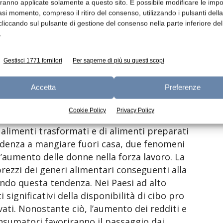
aranno applicate solamente a questo sito. È possibile modificare le impo
attenda nello stesso periodo un calo
asi momento, compreso il ritiro del consenso, utilizzando i pulsanti dell
tà di emissione (intensità di carbonio della
cliccando sul pulsante di gestione del consenso nella parte inferiore del
onibilità aggregata di prodotti alimentari è
.
o globale, fino a raggiungere poco più di 3000
Gestisci 1771 fornitori
Per saperne di più su questi scopi
Accetta
Preferenze
Cookie Policy
Privacy Policy
ali gruppi alimentari è previsto per i grassi,
 alimenti trasformati e di alimenti preparati
ndenza a mangiare fuori casa, due fenomeni
ll’aumento delle donne nella forza lavoro. La
 prezzi dei generi alimentari conseguenti alla
do questa tendenza. Nei Paesi ad alto
significativi della disponibilità di cibo pro
levati. Nonostante ciò, l’aumento dei redditi e
onsumatori favoriranno il passaggio dai