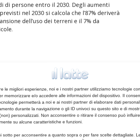
i di persone entro il 2030. Degli aumenti
revisti nel 2030 si calcola che l’87% deriverà
pansione dell’uso dei terreni e il 7% da
icole.
no ad essere fondamentali per garantire la
e i redditi delle aziende agricole a livello
 povertà rurale. In tutto il mondo in media
a livello nazionale è frutto di importazione.
re le migliori esperienze, noi e i nostri partner utilizziamo tecnologie co
er memorizzare e/o accedere alle informazioni del dispositivo. Il conse
o rappresentare il 64% del consumo
cnologie permetterà a noi e ai nostri partner di elaborare dati personal
nell’Africa settentrionale, mentre si
mento durante la navigazione o gli ID univoci su questo sito e di most
gione dei Caraibi esporteranno più di un
non) personalizzati. Non acconsentire o ritirare il consenso può influire
 complessiva. Secondo le previsioni, nei
mente su alcune caratteristiche e funzioni.
a effetto serra dal settore agricolo a livello
i sotto per acconsentire a quanto sopra o per fare scelte dettagliate. L
più in conseguenza dell’espansione della