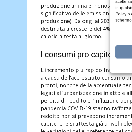
scelte s
produzione animale, nonostante si 
in qualsi
significativo delle emissioni per uni
Policy o 
produzione). Da oggi al 2030 la disp
schermo
destinata a crescere del 4% a livell
calorie a testa al giorno.
I consumi pro capite
L’incremento più rapido tra i princip
a causa dell’accresciuto consumo di
pronti, nonché della accentuata te
legati all’urbanizzazione in atto e a
perdita di reddito e l’inflazione dei
pandemia COVID-19 stanno rafforzan
reddito non si prevedono incrementi 
capite, che si attesta già a livelli e
le variazioni delle preferenze dei c