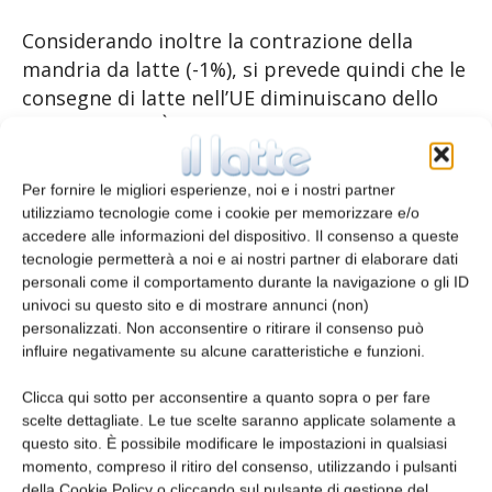
Considerando inoltre la contrazione della
mandria da latte (-1%), si prevede quindi che le
consegne di latte nell’UE diminuiscano dello
0,6% nel 2022. È probabile che la minore
qualità del fieno e il minor utilizzo di mangimi
dovuto alla disponibilità e al costo riducano
Per fornire le migliori esperienze, noi e i nostri partner
anche il contenuto di grassi e proteine ​​del
utilizziamo tecnologie come i cookie per memorizzare e/o
accedere alle informazioni del dispositivo. Il consenso a queste
latte, contraendo così ulteriormente la
tecnologie permetterà a noi e ai nostri partner di elaborare dati
disponibilità di solidi del latte per la
personali come il comportamento durante la navigazione o gli ID
lavorazione lattiera.
univoci su questo sito e di mostrare annunci (non)
personalizzati. Non acconsentire o ritirare il consenso può
influire negativamente su alcune caratteristiche e funzioni.
Clicca qui sotto per acconsentire a quanto sopra o per fare
scelte dettagliate. Le tue scelte saranno applicate solamente a
questo sito. È possibile modificare le impostazioni in qualsiasi
momento, compreso il ritiro del consenso, utilizzando i pulsanti
della Cookie Policy o cliccando sul pulsante di gestione del