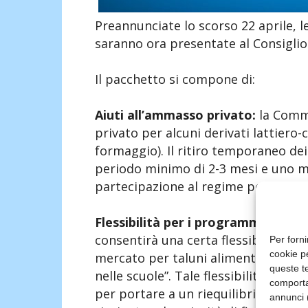
Preannunciate lo scorso 22 aprile, 
saranno ora presentate al Consiglio
Il pacchetto si compone di:
Aiuti all’ammasso privato:
la Commi
privato per alcuni derivati lattiero-
formaggio). Il ritiro temporaneo d
periodo minimo di 2-3 mesi e uno m
partecipazione al regime potranno e
Flessibilità per i programmi di so
consentirà una certa flessibilità ne
Per forni
cookie p
mercato per taluni alimenti e il pro
queste te
nelle scuole”. Tale flessibilità mira 
comporta
per portare a un riequilibrio dei div
annunci (