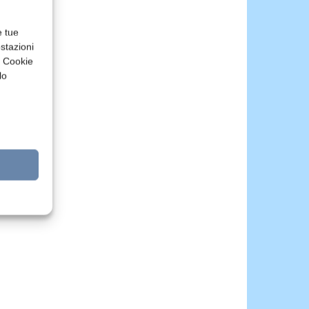
e tue
stazioni
a Cookie
lo