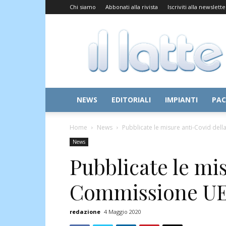
Chi siamo
Abbonati alla rivista
Iscriviti alla newslette
Il
Latte
NEWS
EDITORIALI
IMPIANTI
PAC
Home
News
Pubblicate le misure anti-Covid del
News
Pubblicate le mi
Commissione U
redazione
4 Maggio 2020