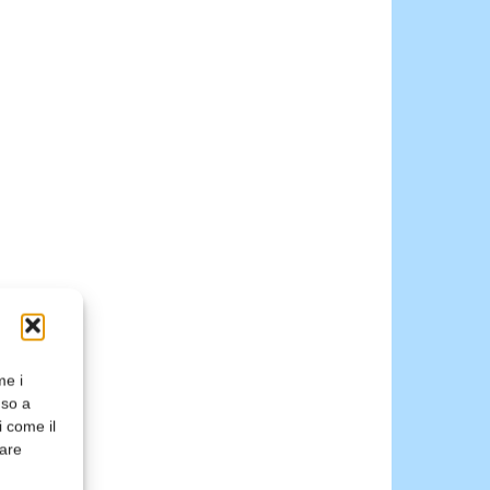
me i
nso a
i come il
rare