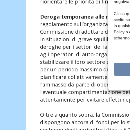
riorientare le priorità di finanziame
negativa
Clicca qu
Deroga temporanea alle regole di 
scelte s
regolamento sull’organizzazione co
in qualsi
Commissione di adottare deroghe t
Policy o 
schermo
in situazioni di grave squilibrio di
deroghe per i settori del latte, dei 
agli operatori di auto-organizzarsi 
stabilizzare il loro settore e nel r
per un periodo massimo di 6 mesi. P
pianificare collettivamente la produ
l’ammasso da parte di operatori pri
l’eventuale compartimentazione de
attentamente per evitare effetti neg
Oltre a quanto sopra, la Commissio
dispongono ancora di fondi per lo sv
sostegno degli agricoltori (fino a 5.