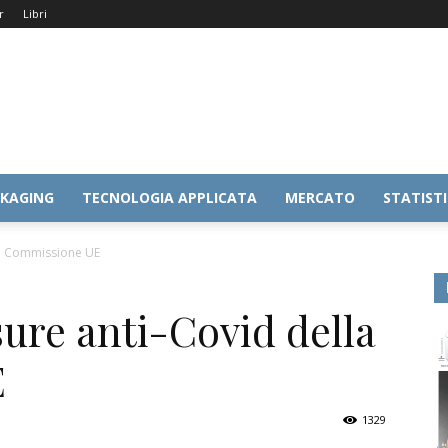
r
Libri
KAGING
TECNOLOGIA APPLICATA
MERCATO
STATIST
la Commissione UE
sure anti-Covid della
E
1329