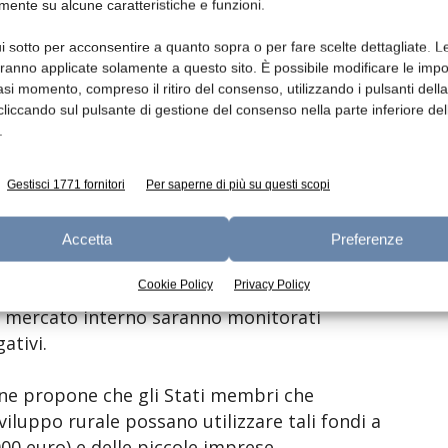
nto verso misure di gestione delle crisi.
mente su alcune caratteristiche e funzioni.
i sotto per acconsentire a quanto sopra o per fare scelte dettagliate. L
concorrenza dell’UE:
L’articolo 222 del
aranno applicate solamente a questo sito. È possibile modificare le impo
mune dei mercati (OCM) consente alla
asi momento, compreso il ritiro del consenso, utilizzando i pulsanti dell
emporanee ad alcune regole di concorrenza
cliccando sul pulsante di gestione del consenso nella parte inferiore del
.
 mercato. La Commissione ha adottato tali
fiori e delle patate. Tali deroghe consentono
e di attuare misure di mercato per
Gestisci 1771 fornitori
Per saperne di più su questi scopi
ispetto del funzionamento del mercato interno
er esempio, il settore lattiero potrà
Accetta
Preferenze
zione di latte. Sarà inoltre consentito
Cookie Policy
Privacy Policy
vati. L’andamento dei prezzi al consumo e
l mercato interno saranno monitorati
ativi.
ne propone che gli Stati membri che
iluppo rurale possano utilizzare tali fondi a
000 euro) e delle piccole imprese