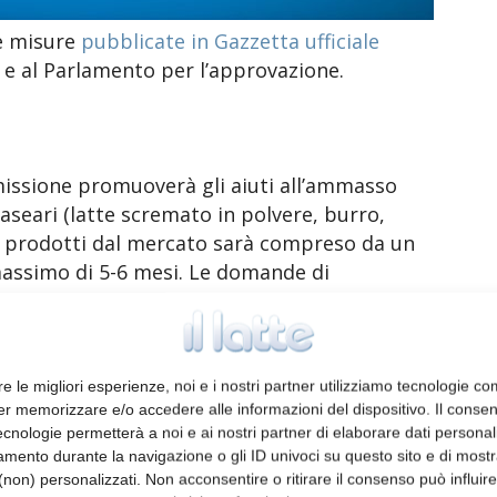
le misure
pubblicate in Gazzetta ufficiale
 e al Parlamento per l’approvazione.
ssione promuoverà gli aiuti all’ammasso
caseari (latte scremato in polvere, burro,
ei prodotti dal mercato sarà compreso da un
assimo di 5-6 mesi. Le domande di
ssere inviate dal 7 maggio 2020.
stegno del mercato:
la Commissione
ll’attuazione dei programmi di sostegno del
re le migliori esperienze, noi e i nostri partner utilizziamo tecnologie co
er memorizzare e/o accedere alle informazioni del dispositivo. Il conse
gramma scolastico dell’UE “latte e frutta
cnologie permetterà a noi e ai nostri partner di elaborare dati personal
a limitare l’offerta disponibile in ogni settore
mento durante la navigazione o gli ID univoci su questo sito e di most
ersi mercati. Inoltre, consentirà di
non) personalizzati. Non acconsentire o ritirare il consenso può influire