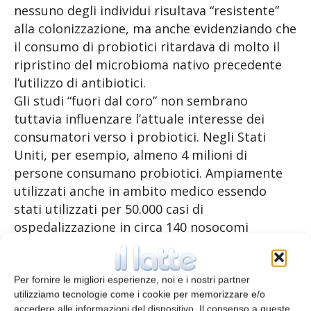
nessuno degli individui risultava “resistente”
alla colonizzazione, ma anche evidenziando che
il consumo di probiotici ritardava di molto il
ripristino del microbioma nativo precedente
l’utilizzo di antibiotici.
Gli studi “fuori dal coro” non sembrano
tuttavia influenzare l’attuale interesse dei
consumatori verso i probiotici. Negli Stati
Uniti, per esempio, almeno 4 milioni di
persone consumano probiotici. Ampiamente
utilizzati anche in ambito medico essendo
stati utilizzati per 50.000 casi di
ospedalizzazione in circa 140 nosocomi
americani. Nel complesso un mercato in decisa
crescita per un controvalore di 2,4 miliardi di
dollari nei soli Stati Uniti. Nonostante,
Per fornire le migliori esperienze, noi e i nostri partner
utilizziamo tecnologie come i cookie per memorizzare e/o
l’associazione americana di Gastroenterologia
accedere alle informazioni del dispositivo. Il consenso a queste