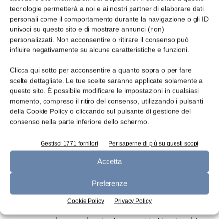
suggerisca che i probiotici non dovrebbero
tecnologie permetterà a noi e ai nostri partner di elaborare dati
essere usati indiscriminatamente.
personali come il comportamento durante la navigazione o gli ID
La vera domanda da porsi è quindi se il
univoci su questo sito e di mostrare annunci (non)
personalizzati. Non acconsentire o ritirare il consenso può
consumatore conosce il ruolo del microbioma
influire negativamente su alcune caratteristiche e funzioni.
sulla salute dell’intestino, e il legame tra
quest’ultima e la sua salute generale.
Clicca qui sotto per acconsentire a quanto sopra o per fare
Informazioni frequentemente desunte dal
scelte dettagliate. Le tue scelte saranno applicate solamente a
questo sito. È possibile modificare le impostazioni in qualsiasi
web, magari dai “The Best Gut Health Blogs of
momento, compreso il ritiro del consenso, utilizzando i pulsanti
2019”. Come succede agli irlandesi che,
della Cookie Policy o cliccando sul pulsante di gestione del
secondo il
Gut Education Index
, mostrano poca
consenso nella parte inferiore dello schermo.
competenza sull’argomento, ma sarebbero
tuttavia disposti a seguire un corso per
Gestisci 1771 fornitori
Per saperne di più su questi scopi
migliorarla.
Accetta
Lavorare su questi e altri consumatori “non
resistenti” alla conoscenza, attraverso fonti e
Preferenze
interlocutori autorevoli e credibili, è forse il
Cookie Policy
Privacy Policy
modo migliore per creare maggior