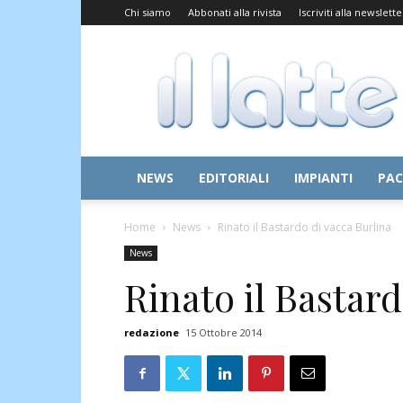
Chi siamo
Abbonati alla rivista
Iscriviti alla newslette
Il
Latte
NEWS
EDITORIALI
IMPIANTI
PAC
Home
News
Rinato il Bastardo di vacca Burlina
News
Rinato il Bastard
redazione
15 Ottobre 2014