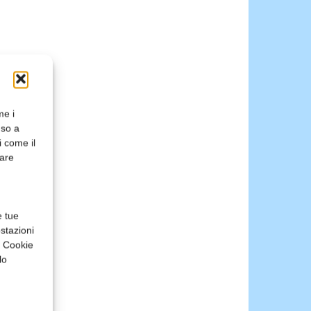
me i
nso a
i come il
rare
e tue
stazioni
a Cookie
lo