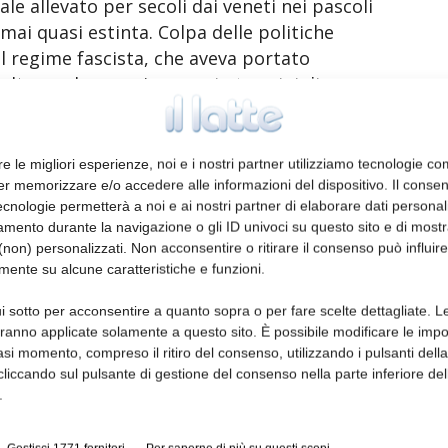
ale allevato per secoli dai veneti nei pascoli
mai quasi estinta. Colpa delle politiche
l regime fascista, che aveva portato
celte per la maggior resa in termini di
a di taglia perché adatta ai pascoli, capace di
tte e tuttavia di qualità superiore, rischiava
lche foto d’epoca. Ora invece, grazie al
re le migliori esperienze, noi e i nostri partner utilizziamo tecnologie co
, azienda di produzione, trasformazione e
er memorizzare e/o accedere alle informazioni del dispositivo. Il conse
cnologie permetterà a noi e ai nostri partner di elaborare dati personal
vaso del Tomba (TV), la burlina è tornata
mento durante la navigazione o gli ID univoci su questo sito e di most
Monte Grappa. Tre aziende agricole (due di
non) personalizzati. Non acconsentire o ritirare il consenso può influire
) allevano oggi 400 animali in lattazione:
mente su alcune caratteristiche e funzioni.
no e inverno, libere tra i verdi pascoli delle
i sotto per acconsentire a quanto sopra o per fare scelte dettagliate. L
ttobre. Ogni giorno vengono prodotti 13/14
aranno applicate solamente a questo sito. È possibile modificare le impo
le qualità nutrizionali superiori) che viene
asi momento, compreso il ritiro del consenso, utilizzando i pulsanti dell
rlacco e Bastardo del Grappa. «Abbiamo
cliccando sul pulsante di gestione del consenso nella parte inferiore del
gio, al Cibus di Parma – spiega Gabriele
.
to Formaggi – e quest’anno ci attesteremo