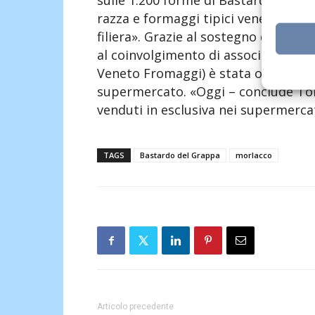
sulle 1.200 forme di Bastardo del 
razza e formaggi tipici veneti, ma 
filiera». Grazie al sostegno di part
al coinvolgimento di associazioni e 
Veneto Fromaggi) è stata organizzata 
supermercato. «Oggi – conclude Ton
venduti in esclusiva nei supermerca
TAGS
Bastardo del Grappa
morlacco
Articolo precedente