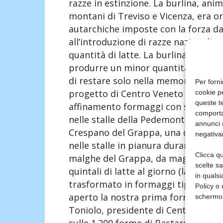
razze in estinzione. La burlina, anim
montani di Treviso e Vicenza, era or
autarchiche imposte con la forza da
all’introduzione di razze nazionali s
quantità di latte. La burlina, piccol
produrre un minor quantitativo di la
di restare solo nella memoria di qua
Per forni
progetto di Centro Veneto Formaggi
cookie p
queste te
affinamento formaggi con sede a Ca
comporta
nelle stalle della Pedemontana del 
annunci (
Crespano del Grappa, una di Paderno
negativa
nelle stalle in pianura durante autun
Clicca qu
malghe del Grappa, da maggio ad o
scelte s
quintali di latte al giorno (latte dal
in qualsi
trasformato in formaggi tipici, Mo
Policy o 
aperto la nostra prima forma a mag
schermo
Toniolo, presidente di Centro Vene