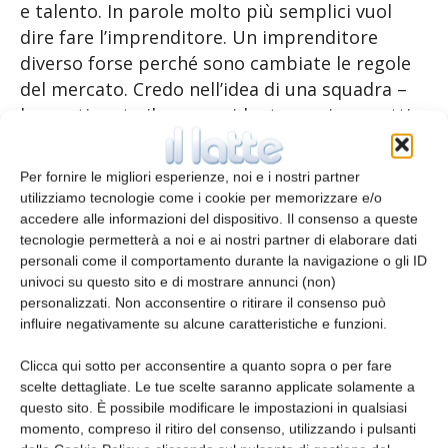
e talento. In parole molto più semplici vuol
dire fare l’imprenditore. Un imprenditore
diverso forse perché sono cambiate le regole
del mercato. Credo nell’idea di una squadra –
ha continuato il neopresidente – nei progetti
comuni e condivisi, credo nel rispetto delle
regole e nella divisione dei compiti. Per questo
Per fornire le migliori esperienze, noi e i nostri partner
motivo UnionAlimentari non chiude le porte a
utilizziamo tecnologie come i cookie per memorizzare e/o
nessuno e non lascia fuori nessuno. Tutte le
accedere alle informazioni del dispositivo. Il consenso a queste
tecnologie permetterà a noi e ai nostri partner di elaborare dati
piccole e medie industrie alimentari sono
personali come il comportamento durante la navigazione o gli ID
benvenute. Lavoriamo tutti per un unico
univoci su questo sito e di mostrare annunci (non)
obiettivo, siamo tutti dalla stessa parte,
personalizzati. Non acconsentire o ritirare il consenso può
quindi lavoriamo per un progetto comune.
influire negativamente su alcune caratteristiche e funzioni.
Andremo a difendere le nostre aziende e a
Clicca qui sotto per acconsentire a quanto sopra o per fare
informare i consumatori; andremo a portare
scelte dettagliate. Le tue scelte saranno applicate solamente a
cultura alimentare. Andremo a spiegare il
questo sito. È possibile modificare le impostazioni in qualsiasi
valore aggiunto delle nostre imprese. Perché –
momento, compreso il ritiro del consenso, utilizzando i pulsanti