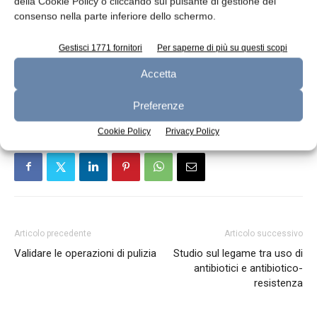
ha concluso Casalini – noi vogliamo e
della Cookie Policy o cliccando sul pulsante di gestione del
consenso nella parte inferiore dello schermo.
dobbiamo essere tra i protagonisti
dell’agroalimentare italiano e internazionale».
Gestisci 1771 fornitori
Per saperne di più su questi scopi
Accetta
TAGS
UnionAlimentari
Preferenze
Cookie Policy
Privacy Policy
Articolo precedente
Articolo successivo
Validare le operazioni di pulizia
Studio sul legame tra uso di
antibiotici e antibiotico-
resistenza