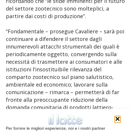
ricordando che “le sfide imminenti per il futuro
del settore zootecnico sono molteplici, a
partire dai costi di produzione”.
“Fondamentale – prosegue Cavaliere – sarà poi
continuare a difendere il settore dagli
innumerevoli attacchi strumentali dei quali è
periodicamente oggetto, convergendo sulla
necessità di trasmettere ai consumatori e alle
istituzioni l’insostituibile rilevanza del
comparto zootecnico sul piano salutistico,
ambientale ed economico; lavorare sulla
comunicazione – rimarca – permetterà di far
fronte alla preoccupante riduzione della
domanda comunitaria di prodotti lattiero-
caseari, con vendite in calo in quasi tutte le
categorie, in particolare burro e panna, come
Per fornire le migliori esperienze, noi e i nostri partner
certificato dai recenti dati dell’Agricultural