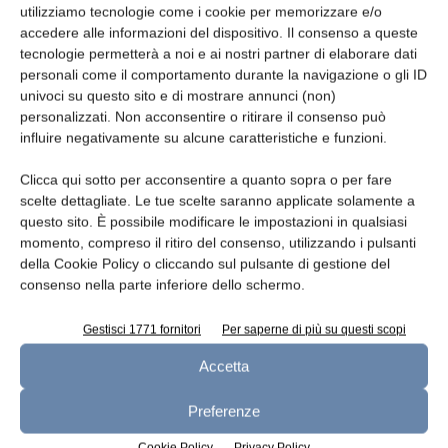
utilizziamo tecnologie come i cookie per memorizzare e/o
Outlook 2022, e di invertire il drammatico
accedere alle informazioni del dispositivo. Il consenso a queste
trend in base al quale nell’ultimo decennio
tecnologie permetterà a noi e ai nostri partner di elaborare dati
nell’UE si è verificata una sensibile diminuzione
personali come il comportamento durante la navigazione o gli ID
univoci su questo sito e di mostrare annunci (non)
del numero di bovini, ovini, caprini e suini e,
personalizzati. Non acconsentire o ritirare il consenso può
conseguentemente, della quantità di piccole e
influire negativamente su alcune caratteristiche e funzioni.
medie aziende”.
Clicca qui sotto per acconsentire a quanto sopra o per fare
scelte dettagliate. Le tue scelte saranno applicate solamente a
TAGS
EMB
questo sito. È possibile modificare le impostazioni in qualsiasi
momento, compreso il ritiro del consenso, utilizzando i pulsanti
della Cookie Policy o cliccando sul pulsante di gestione del
consenso nella parte inferiore dello schermo.
Gestisci 1771 fornitori
Per saperne di più su questi scopi
Accetta
Preferenze
Articolo precedente
Articolo successivo
Cookie Policy
Privacy Policy