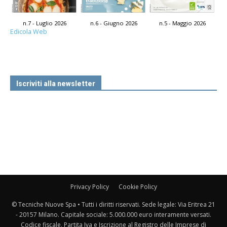
n.7 - Luglio 2026
n.6 - Giugno 2026
n.5 - Maggio 2026
Edicola Web
Iscriviti alla newsletter
Privacy Policy
Cookie Policy
© Tecniche Nuove Spa • Tutti i diritti riservati. Sede legale: Via Eritrea 21
- 20157 Milano. Capitale sociale: 5.000.000 euro interamente versati.
Codice fiscale, Partita Iva e Iscrizione al Registro delle Imprese di