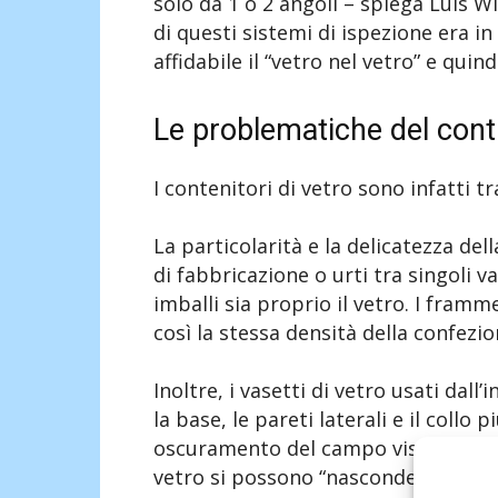
solo da 1 o 2 angoli – spiega Luis Wi
di questi sistemi di ispezione era in
affidabile il “vetro nel vetro” e quin
Le problematiche del contro
I contenitori di vetro sono infatti tr
La particolarità e la delicatezza del
di fabbricazione o urti tra singoli va
imballi sia proprio il vetro. I framm
così la stessa densità della confezio
Inoltre, i vasetti di vetro usati dal
la base, le pareti laterali e il collo 
oscuramento del campo visivo. Quin
vetro si possono “nascondere” facilm