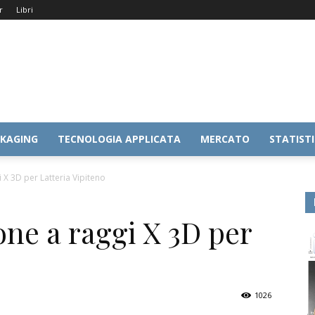
r
Libri
KAGING
TECNOLOGIA APPLICATA
MERCATO
STATIST
 X 3D per Latteria Vipiteno
one a raggi X 3D per
o
1026