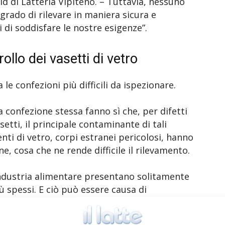
ld di Latteria Vipiteno. – Tuttavia, nessuno
 grado di rilevare in maniera sicura e
di di soddisfare le nostre esigenze”.
llo dei vasetti di vetro
a le confezioni più difficili da ispezionare.
la confezione stessa fanno sì che, per difetti
setti, il principale contaminante di tali
enti di vetro, corpi estranei pericolosi, hanno
ne, cosa che ne rende difficile il rilevamento.
l’industria alimentare presentano solitamente
più spessi. E ciò può essere causa di
di contaminanti pericolosi e frammenti di
ente dalla vista dei raggi X dei sistemi di