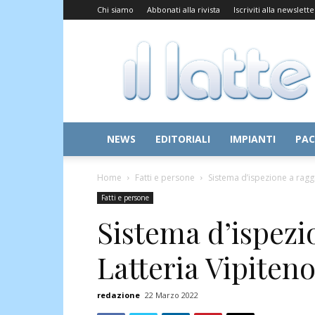
Chi siamo
Abbonati alla rivista
Iscriviti alla newslette
Il
Latte
NEWS
EDITORIALI
IMPIANTI
PAC
Home
Fatti e persone
Sistema d’ispezione a raggi
Fatti e persone
Sistema d’ispezi
Latteria Vipiten
redazione
22 Marzo 2022