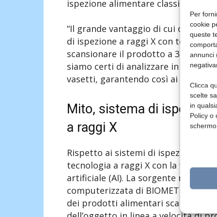
ispezione alimentare classici con te
Per forni
cookie p
“Il grande vantaggio di cui ci siamo 
queste te
di ispezione a raggi X con tecnolog
comporta
scansionare il prodotto a 360 gradi
annunci (
siamo certi di analizzare in maniera 
negativa
vasetti, garantendo così ai consuma
Clicca qu
scelte s
Mito, sistema di ispezion
in qualsi
Policy o 
a raggi X
schermo
Rispetto ai sistemi di ispezione a r
tecnologia a raggi X con la tomograf
artificiale (AI). La sorgente rotante 
computerizzata di BIOMETiC – cattur
dei prodotti alimentari scansionati
dell’oggetto in linea a velocità di 