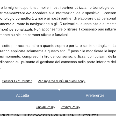
cnologia 2D.
re le migliori esperienze, noi e i nostri partner utilizziamo tecnologie co
er memorizzare e/o accedere alle informazioni del dispositivo. Il conse
subito resi conto è che con Mito, il sistema
cnologie permetterà a noi e ai nostri partner di elaborare dati personal
ia 3D di BIOMETiC, riusciamo ad analizzare e
mento durante la navigazione o gli ID univoci su questo sito e di most
 – continua Wild. – Con Mito di BIOMETiC
non) personalizzati. Non acconsentire o ritirare il consenso può influire
completa ed efficace sia il prodotto sia i
mente su alcune caratteristiche e funzioni.
tori un prodotto sicuro al 100%”.
i sotto per acconsentire a quanto sopra o per fare scelte dettagliate. L
aranno applicate solamente a questo sito. È possibile modificare le impo
e alimentare 3D
asi momento, compreso il ritiro del consenso, utilizzando i pulsanti dell
cliccando sul pulsante di gestione del consenso nella parte inferiore del
.
aggi X con tecnologia 2D, Mito combina la
Gestisci 1771 fornitori
Per saperne di più su questi scopi
ia computerizzata (CT) e l’intelligenza
di raggi X – la tecnologia di tomografia
Accetta
Preferenze
a in dettaglio la forma e le caratteristiche
Cookie Policy
Privacy Policy
 per ricreare una ricostruzione 3D
produzione. La tomografia di BIOMETiC sfrutta