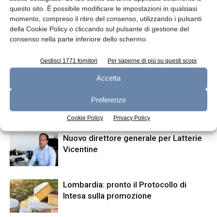
questo sito. È possibile modificare le impostazioni in qualsiasi
Corso operatore casaro
Aggiornamento mercati 2-9-
momento, compreso il ritiro del consenso, utilizzando i pulsanti
d’alpeggio e per caseifici
2020
della Cookie Policy o cliccando sul pulsante di gestione del
aziendali
consenso nella parte inferiore dello schermo.
Gestisci 1771 fornitori
Per saperne di più su questi scopi
ARTICOLI CORRELATI
ALTRO DALL'AUTORE
Accetta
Dalter riceve finanziamento da Intesa
Preferenze
Sanpaolo
Cookie Policy
Privacy Policy
Nuovo direttore generale per Latterie
Vicentine
Lombardia: pronto il Protocollo di
Intesa sulla promozione