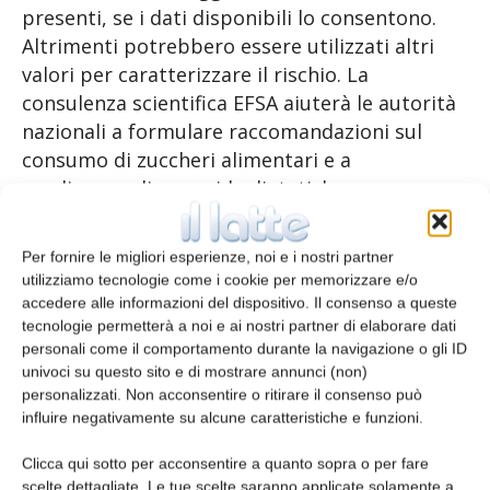
presenti, se i dati disponibili lo consentono.
Altrimenti potrebbero essere utilizzati altri
valori per caratterizzare il rischio. La
consulenza scientifica EFSA aiuterà le autorità
nazionali a formulare raccomandazioni sul
consumo di zuccheri alimentari e a
predisporre linee guida dietetiche.
Per fornire le migliori esperienze, noi e i nostri partner
TAGS
riduzione dello zucchero
zuccheri nella dieta
utilizziamo tecnologie come i cookie per memorizzare e/o
accedere alle informazioni del dispositivo. Il consenso a queste
tecnologie permetterà a noi e ai nostri partner di elaborare dati
personali come il comportamento durante la navigazione o gli ID
univoci su questo sito e di mostrare annunci (non)
personalizzati. Non acconsentire o ritirare il consenso può
influire negativamente su alcune caratteristiche e funzioni.
Clicca qui sotto per acconsentire a quanto sopra o per fare
scelte dettagliate. Le tue scelte saranno applicate solamente a
Articolo precedente
Articolo successivo