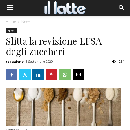
Home
News
News
Slitta la revisione EFSA
degli zuccheri
redazione
3 Settembre 2020
1284
Cortesia: EFSA