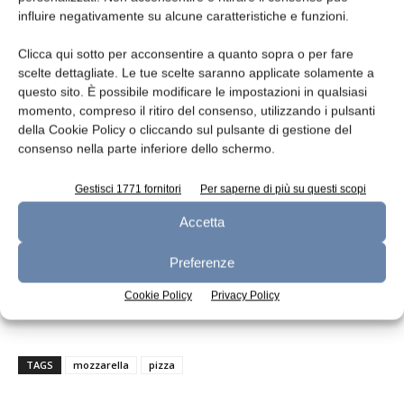
distribuite in 48 Paesi. «ItalPizza ha una
influire negativamente su alcune caratteristiche e funzioni.
tecnologia unica che rappresenta la vera
tradizione Italiana della pizza – ha detto
Clicca qui sotto per acconsentire a quanto sopra o per fare
Cristian Pederzini – e grazie a questa
scelte dettagliate. Le tue scelte saranno applicate solamente a
questo sito. È possibile modificare le impostazioni in qualsiasi
tecnologia è diventata azienda leader
momento, compreso il ritiro del consenso, utilizzando i pulsanti
qualitativa italiana nel mondo. L’alleanza con
della Cookie Policy o cliccando sul pulsante di gestione del
Filiera Agricola Italiana ha lo scopo di
consenso nella parte inferiore dello schermo.
rafforzare l’Italianità del nostro prodotto
differenziandoci dai produttori stranieri che
Gestisci 1771 fornitori
Per saperne di più su questi scopi
tuttora mantengono la leadership di mercato
Accetta
sul territorio. Credo pienamente in questo
progetto che contribuirà a diffondere
Preferenze
l’eccellenza italiana presso la grande
Cookie Policy
Privacy Policy
distribuzione».
TAGS
mozzarella
pizza