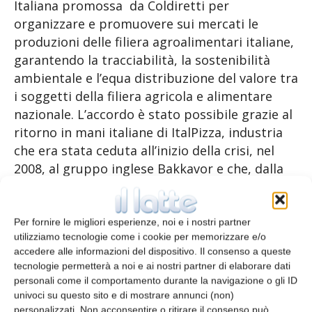
Italiana promossa da Coldiretti per
organizzare e promuovere sui mercati le
produzioni delle filiera agroalimentari italiane,
garantendo la tracciabilità, la sostenibilità
ambientale e l’equa distribuzione del valore tra
i soggetti della filiera agricola e alimentare
nazionale. L’accordo è stato possibile grazie al
ritorno in mani italiane di ItalPizza, industria
che era stata ceduta all’inizio della crisi, nel
2008, al gruppo inglese Bakkavor e che, dalla
seconda metà del 2014, è stata riacquisita dal
fondatore e amministratore delegato, Cristian
Pederzini, che ne tornerà proprietario unico a
Per fornire le migliori esperienze, noi e i nostri partner
utilizziamo tecnologie come i cookie per memorizzare e/o
breve. Si tratta di una scelta che ha garantito il
accedere alle informazioni del dispositivo. Il consenso a queste
posto di lavoro dei 450 addetti che lavorano
tecnologie permetterà a noi e ai nostri partner di elaborare dati
nello stabilimento di Modena producendo 65
personali come il comportamento durante la navigazione o gli ID
milioni di pizze ogni anno (290mila al giorno)
univoci su questo sito e di mostrare annunci (non)
personalizzati. Non acconsentire o ritirare il consenso può