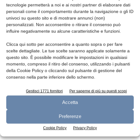
tecnologie permetterà a noi e ai nostri partner di elaborare dati
Leggi la rivista
personali come il comportamento durante la navigazione o gli ID
univoci su questo sito e di mostrare annunci (non)
personalizzati. Non acconsentire o ritirare il consenso può
influire negativamente su alcune caratteristiche e funzioni.
Clicca qui sotto per acconsentire a quanto sopra o per fare
scelte dettagliate. Le tue scelte saranno applicate solamente a
questo sito. È possibile modificare le impostazioni in qualsiasi
momento, compreso il ritiro del consenso, utilizzando i pulsanti
della Cookie Policy o cliccando sul pulsante di gestione del
consenso nella parte inferiore dello schermo.
n.7 - Luglio 2026
n.6 - Giugno 2026
n.5 - Maggio 2026
Edicola Web
Gestisci 1771 fornitori
Per saperne di più su questi scopi
Accetta
Iscriviti alla newsletter
Preferenze
Cookie Policy
Privacy Policy