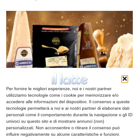
Ambrosi SpA: esce Emmi ed entra
Lactalis che ne diventa la padrona
Per fornire le migliori esperienze, noi e i nostri partner
utilizziamo tecnologie come i cookie per memorizzare e/o
redazione
25 Luglio 2022
accedere alle informazioni del dispositivo. Il consenso a queste
tecnologie permetterà a noi e ai nostri partner di elaborare dati
personali come il comportamento durante la navigazione o gli ID
univoci su questo sito e di mostrare annunci (non)
personalizzati. Non acconsentire o ritirare il consenso può
influire negativamente su alcune caratteristiche e funzioni.