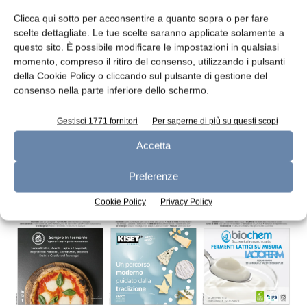
Clicca qui sotto per acconsentire a quanto sopra o per fare
scelte dettagliate. Le tue scelte saranno applicate solamente a
questo sito. È possibile modificare le impostazioni in qualsiasi
momento, compreso il ritiro del consenso, utilizzando i pulsanti
della Cookie Policy o cliccando sul pulsante di gestione del
Emmi aumenta la propria partecipazione
consenso nella parte inferiore dello schermo.
in Emmi Ambrosi France
Gestisci 1771 fornitori
Per saperne di più su questi scopi
redazione
19 Settembre 2018
Accetta
Leggi la rivista
Preferenze
Cookie Policy
Privacy Policy