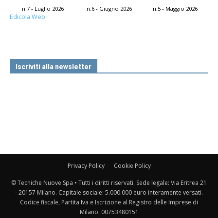
n.7 - Luglio 2026
n.6 - Giugno 2026
n.5 - Maggio 2026
Edicola Web
Iscriviti alla newsletter
Privacy Policy
Cookie Policy
© Tecniche Nuove Spa • Tutti i diritti riservati. Sede legale: Via Eritrea 21
- 20157 Milano. Capitale sociale: 5.000.000 euro interamente versati.
Codice fiscale, Partita Iva e Iscrizione al Registro delle Imprese di
Milano: 00753480151