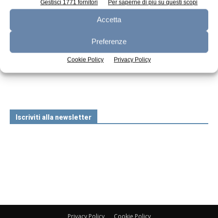
Gestisci 1771 fornitori
Per saperne di più su questi scopi
Accetta
Preferenze
n.7 - Luglio 2026
n.6 - Giugno 2026
n.5 - Maggio 2026
Cookie Policy
Privacy Policy
Edicola Web
Iscriviti alla newsletter
Privacy Policy
Cookie Policy