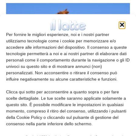
Per fornire le migliori esperienze, noi e i nostri partner
utilizziamo tecnologie come i cookie per memorizzare e/o
accedere alle informazioni del dispositivo. Il consenso a queste
tecnologie permetterà a noi e ai nostri partner di elaborare dati
personali come il comportamento durante la navigazione o gli ID
univoci su questo sito e di mostrare annunci (non)
Diminuisce l’impiego di antibiotici negli
personalizzati. Non acconsentire o ritirare il consenso può
animali da produzione alimentare
influire negativamente su alcune caratteristiche e funzioni.
redazione
30 Giugno 2021
Clicca qui sotto per acconsentire a quanto sopra o per fare
scelte dettagliate. Le tue scelte saranno applicate solamente a
questo sito. È possibile modificare le impostazioni in qualsiasi
Leggi la rivista
momento, compreso il ritiro del consenso, utilizzando i pulsanti
della Cookie Policy o cliccando sul pulsante di gestione del
consenso nella parte inferiore dello schermo.