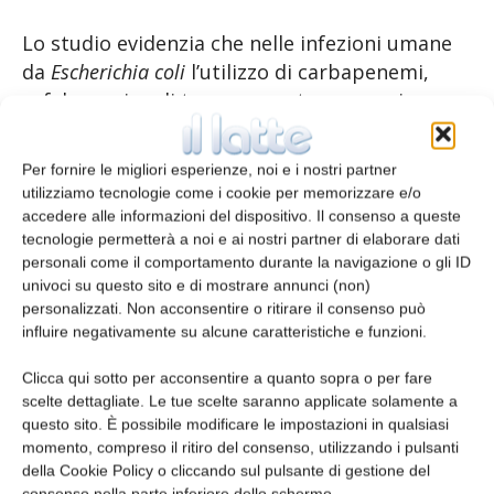
Lo studio evidenzia che nelle infezioni umane
da
Escherichia coli
l’utilizzo di carbapenemi,
cefalosporine di terza e quarta generazione e
chinoloni è associato a resistenza ai medesimi
antibiotici. Analoghe associazioni sono state
Per fornire le migliori esperienze, noi e i nostri partner
riscontrate negli animali da produzione
utilizziamo tecnologie come i cookie per memorizzare e/o
alimentare.
accedere alle informazioni del dispositivo. Il consenso a queste
tecnologie permetterà a noi e ai nostri partner di elaborare dati
personali come il comportamento durante la navigazione o gli ID
Lo studio mette in luce anche i nessi tra
univoci su questo sito e di mostrare annunci (non)
l’impiego di antimicrobici negli animali e l’AMR
personalizzati. Non acconsentire o ritirare il consenso può
nei batteri presenti in animali da produzione
influire negativamente su alcune caratteristiche e funzioni.
alimentare, a loro volta associati ad AMR nei
Clicca qui sotto per acconsentire a quanto sopra o per fare
batteri presenti in esseri umani. Ne è un
scelte dettagliate. Le tue scelte saranno applicate solamente a
esempio il batterio
Campylobacter
spp. che si
questo sito. È possibile modificare le impostazioni in qualsiasi
riscontra negli animali da produzione
momento, compreso il ritiro del consenso, utilizzando i pulsanti
alimentare e causa infezioni alimentari
della Cookie Policy o cliccando sul pulsante di gestione del
consenso nella parte inferiore dello schermo.