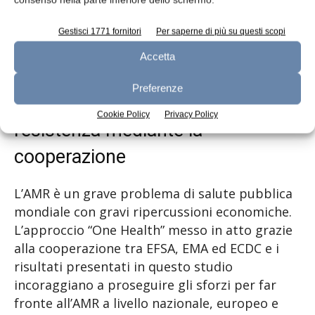
nell’uomo. Gli esperti hanno rilevato
un’associazione tra la resistenza in tali batteri
Gestisci 1771 fornitori
Per saperne di più su questi scopi
negli animali e la resistenza dei medesimi
Accetta
batteri nell’uomo.
Preferenze
Combattere l’antibiotico-
Cookie Policy
Privacy Policy
resistenza mediante la
cooperazione
L’AMR è un grave problema di salute pubblica
mondiale con gravi ripercussioni economiche.
L’approccio “One Health” messo in atto grazie
alla cooperazione tra EFSA, EMA ed ECDC e i
risultati presentati in questo studio
incoraggiano a proseguire gli sforzi per far
fronte all’AMR a livello nazionale, europeo e