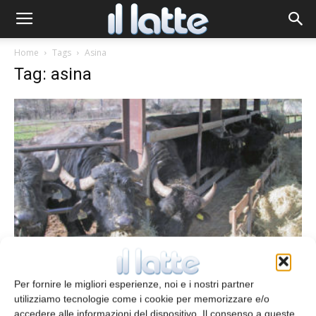
Home
Tags
Asina
Tag: asina
Peculiarità del latte di bufala, pecora,
capra e asina
Per fornire le migliori esperienze, noi e i nostri partner
redazione
19 Giugno 2013
utilizziamo tecnologie come i cookie per memorizzare e/o
accedere alle informazioni del dispositivo. Il consenso a queste