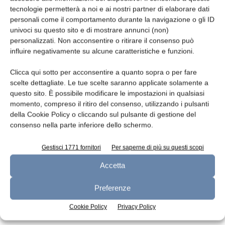
tecnologie permetterà a noi e ai nostri partner di elaborare dati
Leggi la rivista
personali come il comportamento durante la navigazione o gli ID
univoci su questo sito e di mostrare annunci (non)
personalizzati. Non acconsentire o ritirare il consenso può
influire negativamente su alcune caratteristiche e funzioni.
Clicca qui sotto per acconsentire a quanto sopra o per fare
scelte dettagliate. Le tue scelte saranno applicate solamente a
questo sito. È possibile modificare le impostazioni in qualsiasi
momento, compreso il ritiro del consenso, utilizzando i pulsanti
della Cookie Policy o cliccando sul pulsante di gestione del
consenso nella parte inferiore dello schermo.
n.7 - Luglio 2026
n.6 - Giugno 2026
n.5 - Maggio 2026
Edicola Web
Gestisci 1771 fornitori
Per saperne di più su questi scopi
Accetta
Iscriviti alla newsletter
Preferenze
Cookie Policy
Privacy Policy