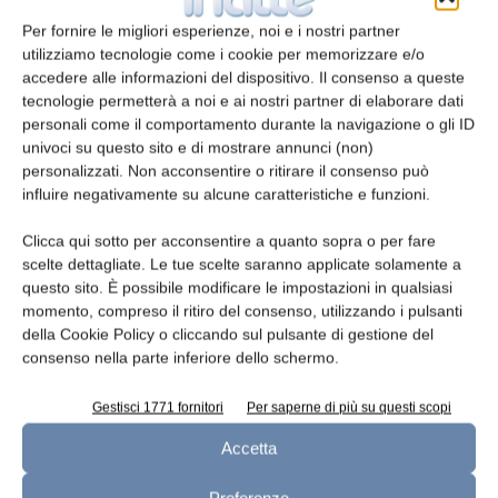
Per fornire le migliori esperienze, noi e i nostri partner
utilizziamo tecnologie come i cookie per memorizzare e/o
accedere alle informazioni del dispositivo. Il consenso a queste
tecnologie permetterà a noi e ai nostri partner di elaborare dati
personali come il comportamento durante la navigazione o gli ID
univoci su questo sito e di mostrare annunci (non)
personalizzati. Non acconsentire o ritirare il consenso può
influire negativamente su alcune caratteristiche e funzioni.
Clicca qui sotto per acconsentire a quanto sopra o per fare
scelte dettagliate. Le tue scelte saranno applicate solamente a
questo sito. È possibile modificare le impostazioni in qualsiasi
Latte di capra
momento, compreso il ritiro del consenso, utilizzando i pulsanti
della Cookie Policy o cliccando sul pulsante di gestione del
Le maggiori popolazioni caprine si incontrano
consenso nella parte inferiore dello schermo.
– secondo la FAO – in Cina con 136 milioni, in
India con 128, in Pakistan con 49, in Nigeria
Gestisci 1771 fornitori
Per saperne di più su questi scopi
con 42, e in Sudan con 38. La Francia supera i
Accetta
12 milioni, mentre l’Italia ne conta solamente
1.100.000. Recentemente in Italia il latte di
Preferenze