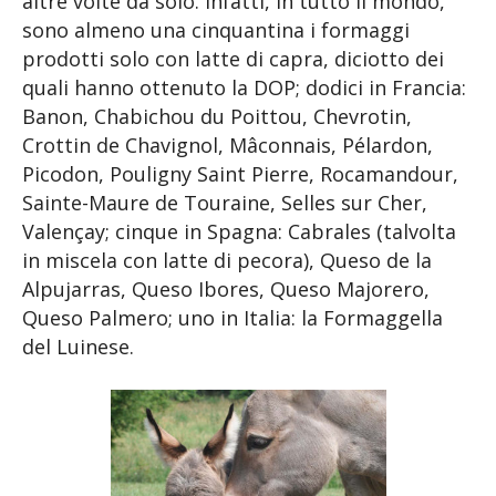
altre volte da solo. Infatti, in tutto il mondo,
sono almeno una cinquantina i formaggi
prodotti solo con latte di capra, diciotto dei
quali hanno ottenuto la DOP; dodici in Francia:
Banon, Chabichou du Poittou, Chevrotin,
Crottin de Chavignol, Mâconnais, Pélardon,
Picodon, Pouligny Saint Pierre, Rocamandour,
Sainte-Maure de Touraine, Selles sur Cher,
Valençay; cinque in Spagna: Cabrales (talvolta
in miscela con latte di pecora), Queso de la
Alpujarras, Queso Ibores, Queso Majorero,
Queso Palmero; uno in Italia: la Formaggella
del Luinese.