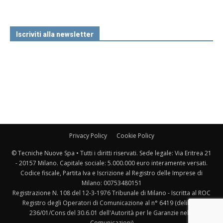
Iscriviti alla newsletter
Privacy Policy
Cookie Policy
© Tecniche Nuove Spa • Tutti i diritti riservati. Sede legale: Via Eritrea 21
- 20157 Milano. Capitale sociale: 5.000.000 euro interamente versati.
Codice fiscale, Partita Iva e Iscrizione al Registro delle Imprese di
Milano: 00753480151
Registrazione N. 108 del 12-3-1976 Tribunale di Milano - Iscritta al ROC
Registro degli Operatori di Comunicazione al n° 6419 (delibera
236/01/Cons del 30.6.01 dell'Autorità per le Garanzie nelle
Comunicazioni)