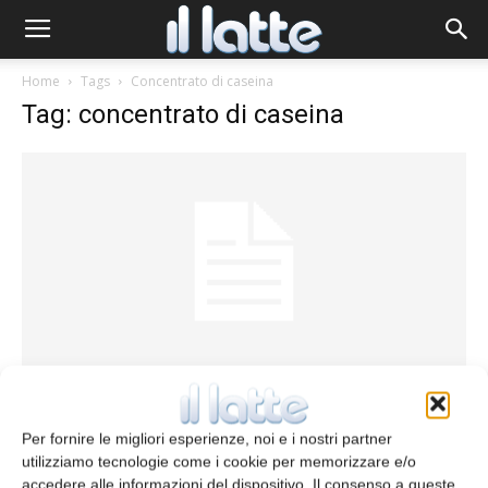
Home
Tags
Concentrato di caseina
Tag: concentrato di caseina
Concentrati di caseina a basso tenore di
proteine del siero
Per fornire le migliori esperienze, noi e i nostri partner
redazione
17 Luglio 2015
utilizziamo tecnologie come i cookie per memorizzare e/o
accedere alle informazioni del dispositivo. Il consenso a queste