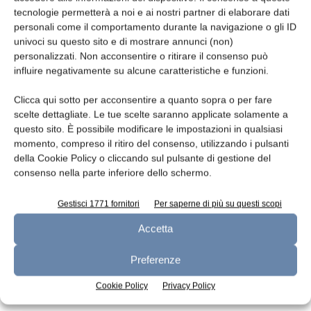
tecnologie permetterà a noi e ai nostri partner di elaborare dati
Leggi la rivista
personali come il comportamento durante la navigazione o gli ID
univoci su questo sito e di mostrare annunci (non)
personalizzati. Non acconsentire o ritirare il consenso può
influire negativamente su alcune caratteristiche e funzioni.
Clicca qui sotto per acconsentire a quanto sopra o per fare
scelte dettagliate. Le tue scelte saranno applicate solamente a
questo sito. È possibile modificare le impostazioni in qualsiasi
momento, compreso il ritiro del consenso, utilizzando i pulsanti
della Cookie Policy o cliccando sul pulsante di gestione del
consenso nella parte inferiore dello schermo.
n.7 - Luglio 2026
n.6 - Giugno 2026
n.5 - Maggio 2026
Edicola Web
Gestisci 1771 fornitori
Per saperne di più su questi scopi
Accetta
Iscriviti alla newsletter
Preferenze
Cookie Policy
Privacy Policy