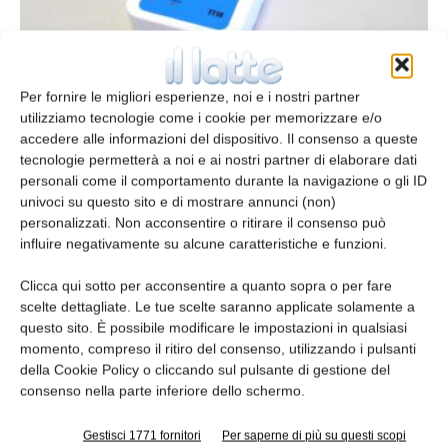
Trasmettitori GPRS
Per fornire le migliori esperienze, noi e i nostri partner
redazione
27 Febbraio 2021
utilizziamo tecnologie come i cookie per memorizzare e/o
accedere alle informazioni del dispositivo. Il consenso a queste
tecnologie permetterà a noi e ai nostri partner di elaborare dati
personali come il comportamento durante la navigazione o gli ID
univoci su questo sito e di mostrare annunci (non)
personalizzati. Non acconsentire o ritirare il consenso può
influire negativamente su alcune caratteristiche e funzioni.
Clicca qui sotto per acconsentire a quanto sopra o per fare
scelte dettagliate. Le tue scelte saranno applicate solamente a
questo sito. È possibile modificare le impostazioni in qualsiasi
momento, compreso il ritiro del consenso, utilizzando i pulsanti
della Cookie Policy o cliccando sul pulsante di gestione del
Strumenti di monitoraggio
consenso nella parte inferiore dello schermo.
redazione
2 Aprile 2016
Gestisci 1771 fornitori
Per saperne di più su questi scopi