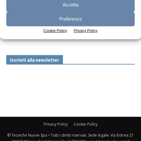
Accetta
Preferenze
n.7 - Luglio 2026
n.6 - Giugno 2026
n.5 - Maggio 2026
Edicola Web
Cookie Policy
Privacy Policy
Iscriviti alla newsletter
Privacy Policy
Cookie Policy
© Tecniche Nuove Spa • Tutti i diritti riservati. Sede legale: Via Eritrea 21